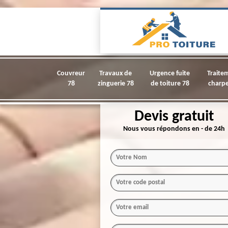
Couvreur
Travaux de
Urgence fuite
Traite
78
zinguerie 78
de toiture 78
charpe
Devis gratuit
Nous vous répondons en - de 24h