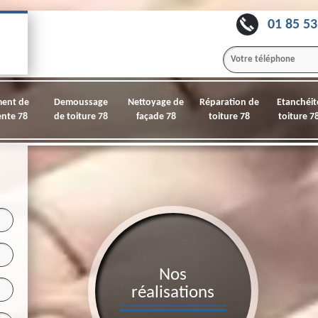
01 85 53
ment de
Demoussage
Nettoyage de
Réparation de
Etanchéit
nte 78
de toiture 78
façade 78
toiture 78
toiture 7
Nos
réalisations