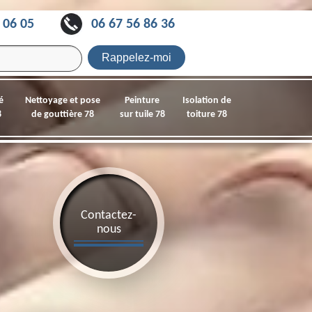
 06 05
06 67 56 86 36
é
Nettoyage et pose
Peinture
Isolation de
8
de gouttière 78
sur tuile 78
toiture 78
Contactez-
nous