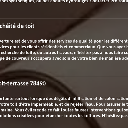
ranes synthétiques, ou des enduits hydrofuges. Contacter Pro toi
chéité de toit
verture est de vous offrir des services de qualité pour les différen
vices pour les clients résidentiels et commerciaux. Que vous ayez 
recherche de fuite, ou autres travaux, n’hésitez pas à nous faire 
e de couvreur s’occupera avec soin de votre bien de manière adéqu
oit-terrasse 78490
ortante surtout lorsque des dégâts d’infiltration et de colonisati
otre toit d’être imperméable, et de rejeter l’eau. Pour assurer le 
maine. Vous éviterez de ce fait toutes fausses interventions qui se
olutions créatives pour étancher toutes les toitures. N’hésitez pa