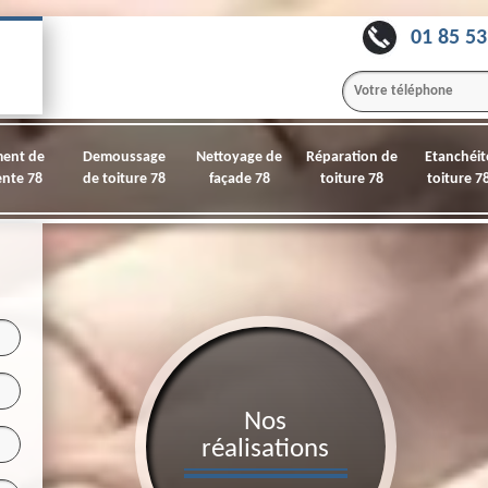
01 85 53
ment de
Demoussage
Nettoyage de
Réparation de
Etanchéit
nte 78
de toiture 78
façade 78
toiture 78
toiture 7
Nos
réalisations