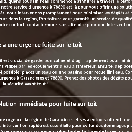
ud, quand soudain l'eau commence à s'infiltrer à travers le plafo
otre service d'urgence à 78890 est là pour vous offrir une solutio
s, nous intervenons promptement pour minimiser les dégâts et res
rs dans la région, Pro toiture vous garantit un service de qualité, 
otre confort, contactez-nous sans attendre pour une intervention 
à une urgence fuite sur le toit
, il est crucial de garder son calme et d'agir rapidement pour mini
ent visible par les écoulements d'eau à l'intérieur. Ensuite, déplace
 possible, placez un seau ou une bassine pour recueillir l'eau. C
urgence à Garancieres et 78890. Prenez des photos des dégâts pour 
 la sécurité avant tout !
olution immédiate pour fuite sur toit
 une urgence, la région de Garancieres et ses alentours offrent un
intervention rapide est essentielle pour éviter des dommages plus 
u. Avec une connaissance approfondie des toitures de la région, n