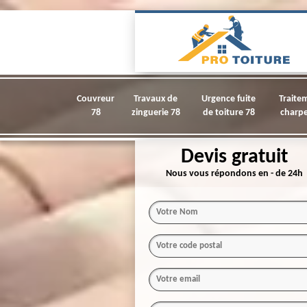
Couvreur
Travaux de
Urgence fuite
Traite
78
zinguerie 78
de toiture 78
charpe
Devis gratuit
Nous vous répondons en - de 24h