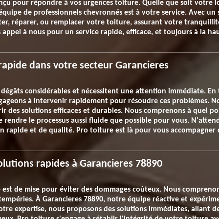
u pour répondre à vos urgences toiture. Quelle que soit votre lo
équipe de professionnels chevronnés est à votre service. Avec un 
 réparer, ou remplacer votre toiture, assurant votre tranquillité 
s appel à nous pour un service rapide, efficace, et toujours à la ha
n rapide dans votre secteur Garancieres
s dégâts considérables et nécessitent une attention immédiate. En t
gageons à intervenir rapidement pour résoudre ces problèmes. No
ir des solutions efficaces et durables. Nous comprenons à quel po
e rendre le processus aussi fluide que possible pour vous. N'atten
n rapide et de qualité. Pro toiture est là pour vous accompagner
solutions rapides à Garancieres 78890
ce est de mise pour éviter des dommages coûteux. Nous comprenons
intempéries. À Garancieres 78890, notre équipe réactive et expér
notre expertise, nous proposons des solutions immédiates, allant d