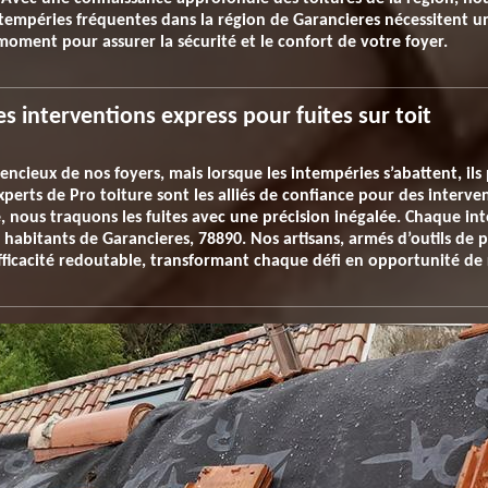
intempéries fréquentes dans la région de Garancieres nécessitent u
moment pour assurer la sécurité et le confort de votre foyer.
es interventions express pour fuites sur toit
lencieux de nos foyers, mais lorsque les intempéries s’abattent, ils
erts de Pro toiture sont les alliés de confiance pour des interven
, nous traquons les fuites avec une précision inégalée. Chaque i
s habitants de Garancieres, 78890. Nos artisans, armés d’outils de 
efficacité redoutable, transformant chaque défi en opportunité de 