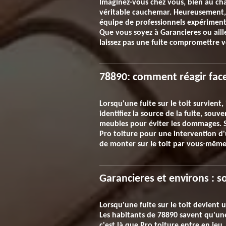
Imaginez-vous chez vous, bien au cha
véritable cauchemar. Heureusement, n
équipe de professionnels expérimenté
Que vous soyez à Garancieres ou ailleu
laissez pas une fuite compromettre v
78890: comment réagir face 
Lorsqu'une fuite sur le toit survient
identifiez la source de la fuite, souv
meubles pour éviter les dommages. Si
Pro toiture pour une intervention d'
de monter sur le toit par vous-même,
Garancieres et environs : s
Lorsqu'une fuite sur le toit devient
Les habitants de 78890 savent qu'une 
c'est là que Pro toiture entre en je