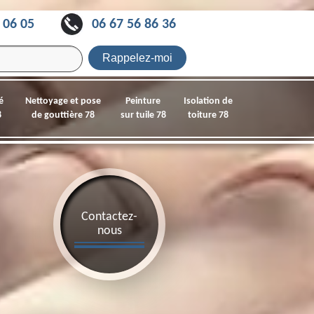
 06 05
06 67 56 86 36
é
Nettoyage et pose
Peinture
Isolation de
8
de gouttière 78
sur tuile 78
toiture 78
Contactez-
nous