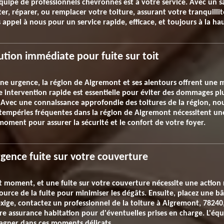
uipe de professionnels chevronnés est à votre service. Avec un s
 réparer, ou remplacer votre toiture, assurant votre tranquillité 
s appel à nous pour un service rapide, efficace, et toujours à la ha
ution immédiate pour fuite sur toit
 une urgence, la région de Aigremont et ses alentours offrent une 
intervention rapide est essentielle pour éviter des dommages plus 
u. Avec une connaissance approfondie des toitures de la région, n
 intempéries fréquentes dans la région de Aigremont nécessitent un
moment pour assurer la sécurité et le confort de votre foyer.
rgence fuite sur votre couverture
t moment, et une fuite sur votre couverture nécessite une action
a source de la fuite pour minimiser les dégâts. Ensuite, placez une 
 l'exige, contactez un professionnel de la toiture à Aigremont, 7824
otre assurance habitation pour d'éventuelles prises en charge. L'éq
agner dans ces moments délicats.