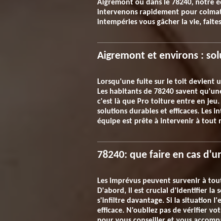
Aigremont ou dans le 78240, notre éq
intervenons rapidement pour colmater,
intempéries vous gâcher la vie, faite
Aigremont et environs : sol
Lorsqu'une fuite sur le toit devient
Les habitants de 78240 savent qu'une 
c'est là que Pro toiture entre en je
solutions durables et efficaces. Les
équipe est prête à intervenir à tout 
78240: que faire en cas d'u
Les imprévus peuvent survenir à tou
D'abord, il est crucial d'identifier l
s'infiltre davantage. Si la situation
efficace. N'oubliez pas de vérifier v
pour vous conseiller et vous accomp