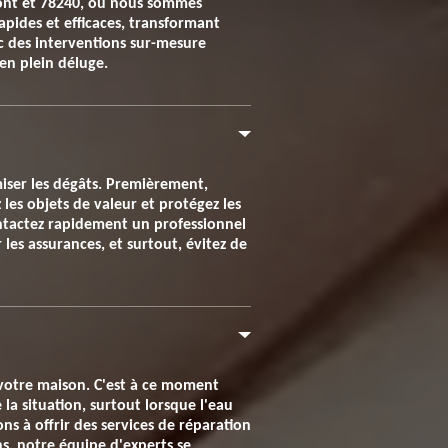
mont et 78240, où nous sommes
apides et efficaces, transformant
ec des interventions sur-mesure
en plein déluge.
miser les dégâts. Premièrement,
z les objets de valeur et protégez les
ontactez rapidement un professionnel
es assurances, et surtout, évitez de
de votre maison. C'est à ce moment
la situation, surtout lorsque l'eau
 à offrir des services de réparation
s, notre équipe d'experts se