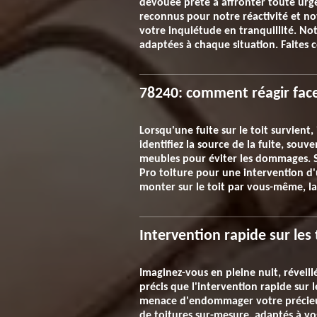
dévouée prête à affronter toute urg
reconnus pour notre réactivité et not
votre inquiétude en tranquillité. No
adaptées à chaque situation. Faites 
78240: comment réagir face 
Lorsqu'une fuite sur le toit survient
identifiez la source de la fuite, souv
meubles pour éviter les dommages. Si
Pro toiture pour une intervention d'
monter sur le toit par vous-même, la
Intervention rapide sur les
Imaginez-vous en pleine nuit, réveillé
précis que l'intervention rapide sur 
menace d'endommager votre précieux 
de toitures sur-mesure, adaptés à vo