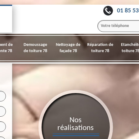
01 85 53
ment de
Demoussage
Nettoyage de
Réparation de
Etanchéit
nte 78
de toiture 78
façade 78
toiture 78
toiture 7
Nos
réalisations