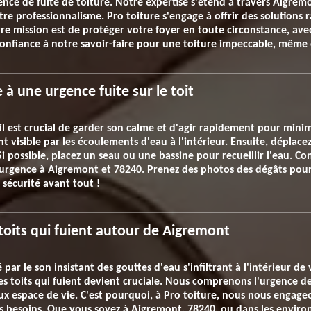
ence de fuite de toiture. Notre expertise s'étend à travers Aigre
re professionnalisme. Pro toiture s'engage à offrir des solutions r
tre mission est de protéger votre foyer en toute circonstance, av
confiance à notre savoir-faire pour une toiture impeccable, même 
à une urgence fuite sur le toit
, il est crucial de garder son calme et d'agir rapidement pour mini
ent visible par les écoulements d'eau à l'intérieur. Ensuite, déplace
 possible, placez un seau ou une bassine pour recueillir l'eau. C
urgence à Aigremont et 78240. Prenez des photos des dégâts pour l
 sécurité avant tout !
 toits qui fuient autour de Aigremont
 par le son insistant des gouttes d'eau s'infiltrant à l'intérieur 
les toits qui fuient devient cruciale. Nous comprenons l'urgence de 
espace de vie. C'est pourquoi, à Pro toiture, nous nous engageons
s besoins. Que vous soyez à Aigremont, 78240, ou dans les environ