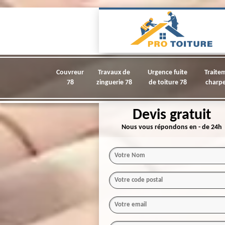
Couvreur
Travaux de
Urgence fuite
Traite
78
zinguerie 78
de toiture 78
charpe
Devis gratuit
Nous vous répondons en - de 24h