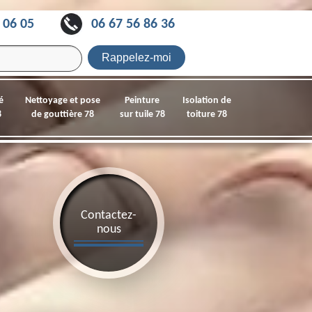
 06 05
06 67 56 86 36
é
Nettoyage et pose
Peinture
Isolation de
8
de gouttière 78
sur tuile 78
toiture 78
Contactez-
nous