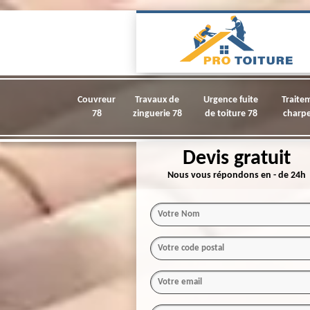
Couvreur
Travaux de
Urgence fuite
Traite
78
zinguerie 78
de toiture 78
charpe
Devis gratuit
Nous vous répondons en - de 24h