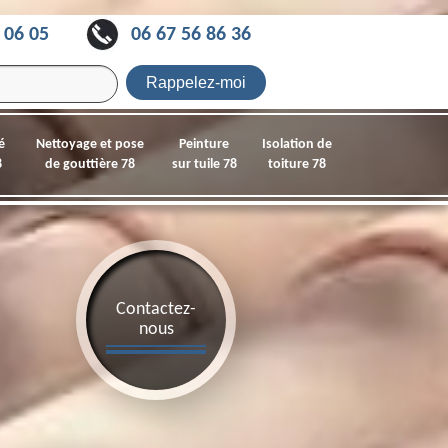
 06 05
06 67 56 86 36
é
Nettoyage et pose
Peinture
Isolation de
8
de gouttière 78
sur tuile 78
toiture 78
Contactez-
nous