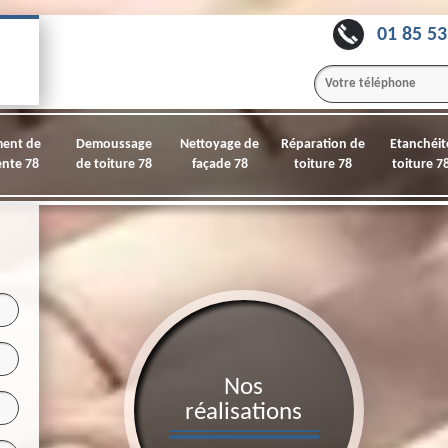
01 85 53
ment de
Demoussage
Nettoyage de
Réparation de
Etanchéit
nte 78
de toiture 78
façade 78
toiture 78
toiture 7
Nos
réalisations