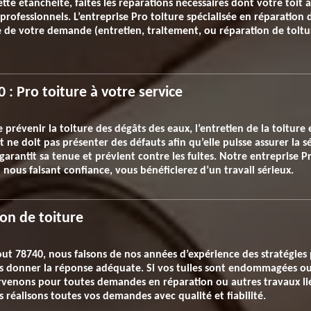
te étanchéité, faites les réparations nécessaires dont votre toit a 
 professionnels. L’entreprise Pro toiture spécialisée en réparation
 de votre demande (entretien, traitement, ou réparation de toitur
 : Pro toiture à votre service
e prévenir la toiture des dégâts des eaux, l’entretien de la toiture 
t ne doit pas présenter des défauts afin qu’elle puisse assurer la s
 garantit sa tenue et prévient contre les fuites. Notre entreprise P
 nous faisant confiance, vous bénéficierez d’un travail sérieux.
ion de toiture
out 78740, nous faisons de nos années d’expérience des stratégies 
 donner la réponse adéquate. Si vos tuiles sont endommagées ou s
ervenons pour toutes demandes en réparation ou autres travaux liés
us réalisons toutes vos demandes avec qualité et fiabilité.