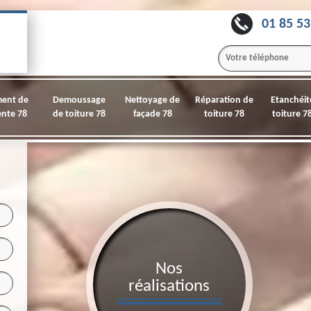
01 85 53
ment de
Demoussage
Nettoyage de
Réparation de
Etanchéit
nte 78
de toiture 78
façade 78
toiture 78
toiture 7
Nos
réalisations