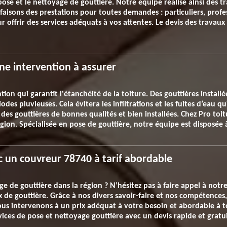
pose et le nettoyage de gouttière. Notre équipe réalise ainsi des t
 faisons des prestations pour toutes demandes : particuliers, profes
r offrir des services adéquats à vos attentes. Le devis des travaux
ne intervention à assurer
tion qui garantit l'étanchéité de la toiture. Des gouttières instal
des pluvieuses. Cela évitera les infiltrations et les fuites d’eau
ir des gouttières de bonnes qualités et bien installées. Chez Pro toi
égion. Spécialisée en pose de gouttière, notre équipe est disposé
c un couvreur 78740 à tarif abordable
ge de gouttière dans la région ? N’hésitez pas à faire appel à not
ux de gouttière. Grâce à nos divers savoir-faire et nos compétence
us intervenons à un prix adéquat à votre besoin et abordable à t
ices de pose et nettoyage gouttière avec un devis rapide et gratui