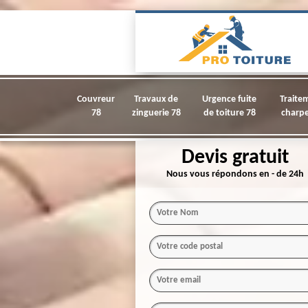
Couvreur
Travaux de
Urgence fuite
Traite
78
zinguerie 78
de toiture 78
charpe
Devis gratuit
Nous vous répondons en - de 24h