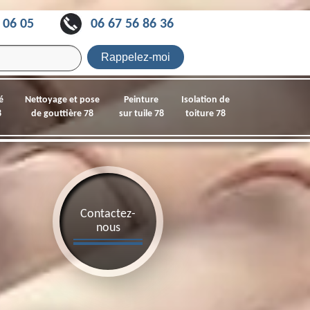
 06 05
06 67 56 86 36
é
Nettoyage et pose
Peinture
Isolation de
8
de gouttière 78
sur tuile 78
toiture 78
Contactez-
nous