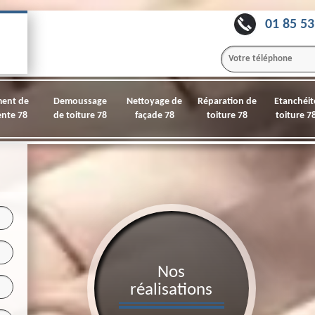
01 85 53
ment de
Demoussage
Nettoyage de
Réparation de
Etanchéit
nte 78
de toiture 78
façade 78
toiture 78
toiture 7
Nos
réalisations