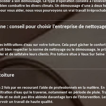
océder à son démoussage. Ce type d’opération consiste à l’enlève
ut bien combattre les divers climats. Un démoussage d’une à deux 
 pour vous aider, nous vous pourvoyons un vrai travail irréprochab
eine : conseil pour choisir l’entreprise de nettoy
infiltrations d’eau sur votre toiture. Cela peut gâcher le confort
doit bien respecter la norme de nettoyage ou le démoussage, le pri
er et de satisfaire leurs clients. Pro toiture situe à Vaux Sur Seine
toiture
à 2 fois par en recourant l’aide de professionnels en la matière. En
nfiltration d’eau qui le traverse, notamment en période de pluie. T
gile et ne doit pas être abimée davantage lors de l’intervention. Le
rvoir un travail de haute qualité.