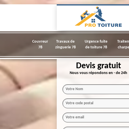
Couvreur
Travaux de
Urgence fuite
Traite
78
zinguerie 78
de toiture 78
charpe
Devis gratuit
Nous vous répondons en - de 24h