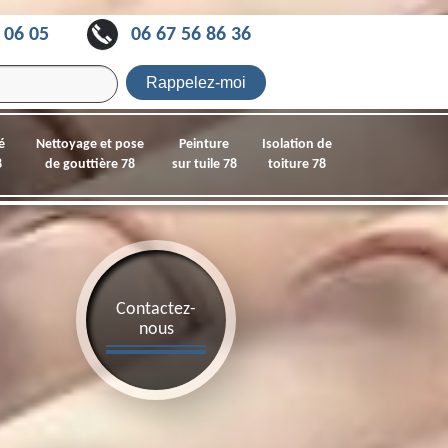
 06 05
06 67 56 86 36
é
Nettoyage et pose
Peinture
Isolation de
8
de gouttière 78
sur tuile 78
toiture 78
Contactez-
nous