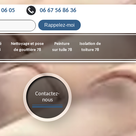
 06 05
06 67 56 86 36
é
Nettoyage et pose
Peinture
Isolation de
8
de gouttière 78
sur tuile 78
toiture 78
Contactez-
nous