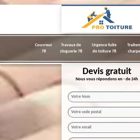
Couvreur
Travaux de
Urgence fuite
Traite
78
zinguerie 78
de toiture 78
charpe
Devis gratuit
Nous vous répondons en - de 24h