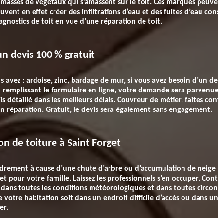
es masses de végétaux qui s’amassent sur le toit. Ces marques peuve
ent en effet créer des infiltrations d’eau et des fuites d’eau cons
agnostics de toit en vue d’une réparation de toit.
un devis 100 % gratuit
s avez : ardoise, zinc, bardage de mur, si vous avez besoin d’un d
remplissant le formulaire en ligne, votre demande sera parvenue 
 détaillé dans les meilleurs délais. Couvreur de métier, faites co
en réparation. Gratuit, le devis sera également sans engagement.
on de toiture à Saint Forget
ondrement à cause d’une chute d’arbre ou d’accumulation de neige 
 pour votre famille. Laissez les professionnels s’en occuper. Cont
r dans toutes les conditions météorologiques et dans toutes circon
votre habitation soit dans un endroit difficile d’accès ou dans un
er.