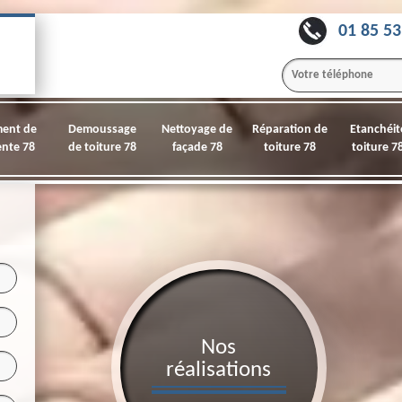
01 85 53
ment de
Demoussage
Nettoyage de
Réparation de
Etanchéit
nte 78
de toiture 78
façade 78
toiture 78
toiture 7
Nos
réalisations