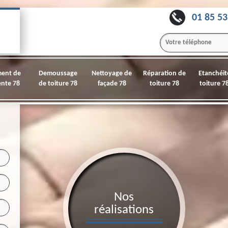
01 85 53
ment de
Demoussage
Nettoyage de
Réparation de
Etanchéit
nte 78
de toiture 78
façade 78
toiture 78
toiture 7
Nos
réalisations