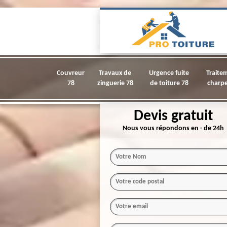
Couvreur
Travaux de
Urgence fuite
Traite
78
zinguerie 78
de toiture 78
charpe
Devis gratuit
Nous vous répondons en - de 24h