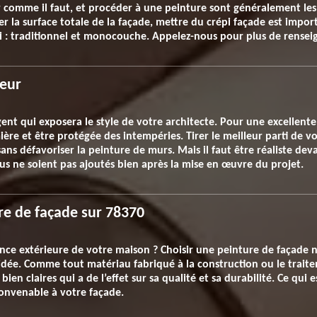
er comme il faut, et procéder à une peinture sont généralement les
er la surface totale de la façade, mettre du crépi façade est impo
épi : traditionnel et monocouche. Appelez-nous pour plus de rense
ieur
ent qui exposera le style de votre architecte. Pour une excellente 
mière et être protégée des intempéries. Tirer le meilleur parti de
sans défavoriser la peinture de murs. Mais il faut être réaliste d
vus ne soient pas ajoutés bien après la mise en œuvre du projet.
re de façade sur 78370
nce extérieure de votre maison ? Choisir une peinture de façade n
’idée. Comme tout matériau fabriqué à la construction ou le traite
bien claires qui a de l’effet sur sa qualité et sa durabilité. Ce qui 
 convenable à votre façade.