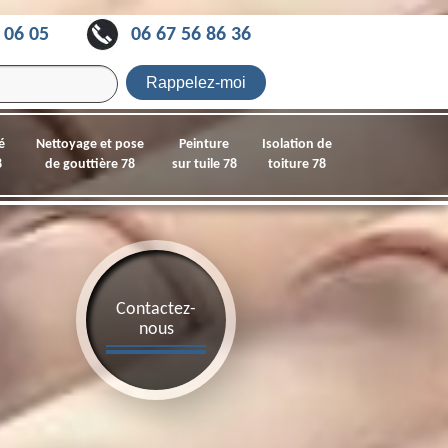
 06 05
06 67 56 86 36
é
Nettoyage et pose
Peinture
Isolation de
8
de gouttière 78
sur tuile 78
toiture 78
Contactez-
nous