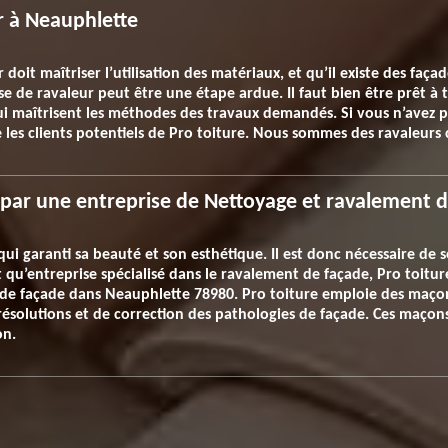
r à Neauphlette
doit maîtriser l’utilisation des matériaux, et qu’il existe des faç
e de ravaleur peut être une étape ardue. Il faut bien être prêt à 
 qui maîtrisent les méthodes des travaux demandés. Si vous n’avez
 les clients potentiels de Pro toiture. Nous sommes des ravaleurs 
i par une entreprise de Nettoyage et ravalement 
qui garanti sa beauté et son esthétique. Il est donc nécessaire de 
qu’entreprise spécialisé dans le ravalement de façade, Pro toiture 
de façade dans Neauphlette 78980. Pro toiture emploie des maçons
résolutions et de correction des pathologies de façade. Ces maçons
on.