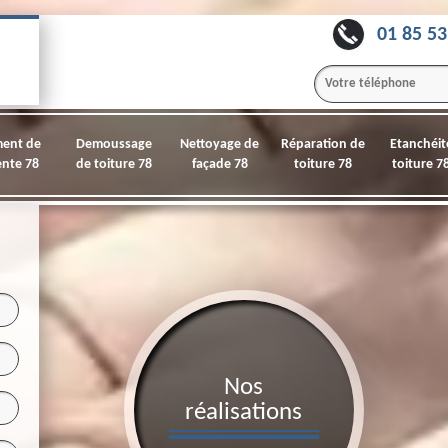
01 85 53
ment de
Demoussage
Nettoyage de
Réparation de
Etanchéit
nte 78
de toiture 78
façade 78
toiture 78
toiture 7
Nos
réalisations