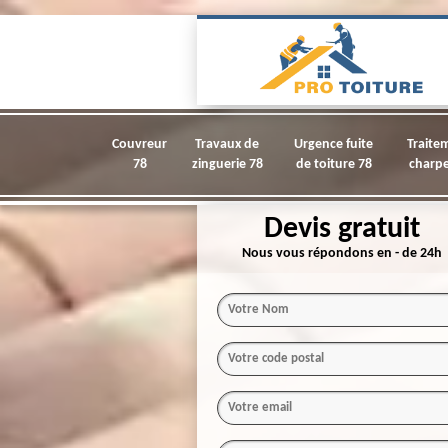
Couvreur
Travaux de
Urgence fuite
Traite
78
zinguerie 78
de toiture 78
charpe
Devis gratuit
Nous vous répondons en - de 24h