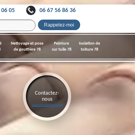
 06 05
06 67 56 86 36
é
Nettoyage et pose
Peinture
Isolation de
8
de gouttière 78
sur tuile 78
toiture 78
Contactez-
nous