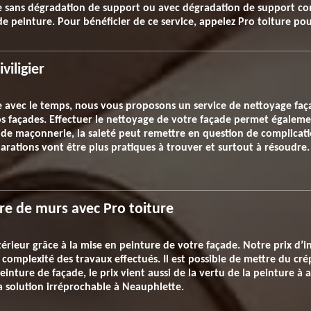
de sans dégradation de support ou avec dégradation de support 
e peinture. Pour bénéficier de ce service, appelez Pro toiture pour
viligier
 avec le temps, nous vous proposons un service de nettoyage façad
os façades. Effectuer le nettoyage de votre façade permet égalemen
e maçonnerie, la saleté peut remettre en question de complication
arations vont être plus pratiques à trouver et surtout à résoudre.
re de murs avec Pro toiture
térieur grâce à la mise en peinture de votre façade. Notre prix d’
la complexité des travaux effectués. Il est possible de mettre du cré
inture de façade, le prix vient aussi de la vertu de la peinture à a
la solution irréprochable à Neauphlette.