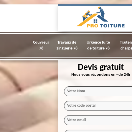
Couvreur
Travaux de
Urgence fuite
Traite
78
zinguerie 78
de toiture 78
charpe
Devis gratuit
Nous vous répondons en - de 24h