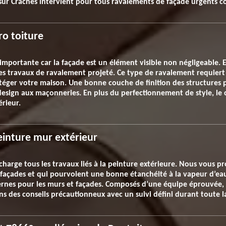
 sur Craches intervient pour tous ravalements de façade urgents c
ro toiture
e importante car la façade est un élément visible non négligeabl
 des travaux de ravalement projeté. Ce type de ravalement requiert l
téger votre maison. Une bonne couche de finition des structures 
design aux maçonneries. En plus du perfectionnement de style, le 
rieur.
einture mur extérieur
 charge tous les travaux liés à la peinture extérieure. Nous vous 
s façades et qui pourvoient une bonne étanchéité à la vapeur d’ea
xternes pour les murs et façades. Composés d’une équipe éprouvée
s des conseils précautionneux avec un suivi défini durant toute la