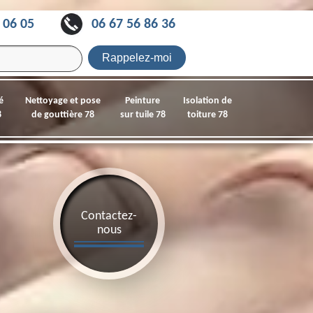
 06 05
06 67 56 86 36
é
Nettoyage et pose
Peinture
Isolation de
8
de gouttière 78
sur tuile 78
toiture 78
Contactez-
nous