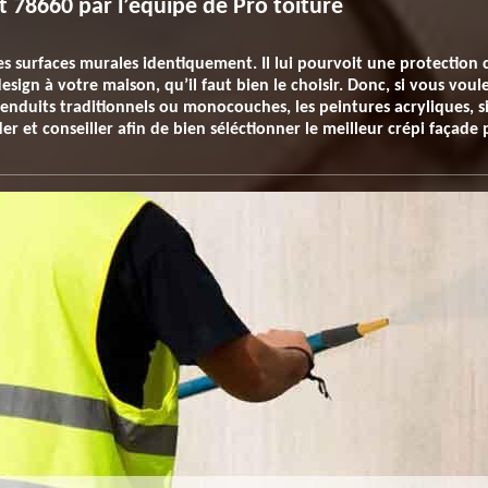
t 78660 par l’équipe de Pro toiture
es surfaces murales identiquement. Il lui pourvoit une protection 
esign à votre maison, qu’il faut bien le choisir. Donc, si vous voul
enduits traditionnels ou monocouches, les peintures acryliques, sil
r et conseiller afin de bien séléctionner le meilleur crépi façade