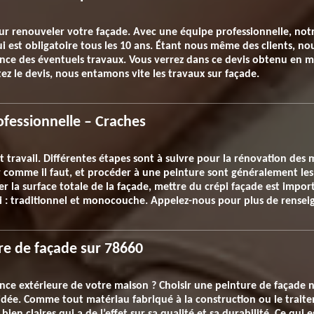
our renouveler votre façade. Avec une équipe professionnelle, not
 est obligatoire tous les 10 ans. Étant nous même des clients, no
ce des éventuels travaux. Vous verrez dans ce devis obtenu en mo
ez le devis, nous entamons vite les travaux sur façade.
ofessionnelle – Craches
t travail. Différentes étapes sont à suivre pour la rénovation des 
er comme il faut, et procéder à une peinture sont généralement les
er la surface totale de la façade, mettre du crépi façade est impo
épi : traditionnel et monocouche. Appelez-nous pour plus de rense
re de façade sur 78660
nce extérieure de votre maison ? Choisir une peinture de façade n
’idée. Comme tout matériau fabriqué à la construction ou le traite