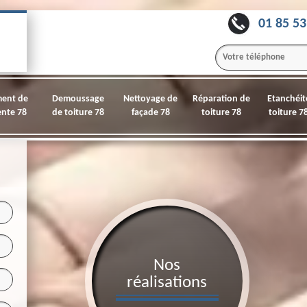
01 85 53
ment de
Demoussage
Nettoyage de
Réparation de
Etanchéit
nte 78
de toiture 78
façade 78
toiture 78
toiture 7
Nos
réalisations