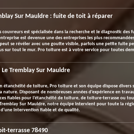
mblay Sur Mauldre : fuite de toit à réparer
couvreurs est spécialisée dans la recherche et le diagnostic des fu
entreprise est devenue une des entreprises les plus recommandées
 peut se révéler avec une goutte visible, parfois une petite fuite 
 sur tout le mur. Pro toiture est à votre service pour toutes de
ur Le Tremblay Sur Mauldre
n étanchéité de toiture, Pro toiture et son équipe dispose divers 
 sa nature. Disposant de nombreuses années d’expérience en trava
es fiables pour l’étanchéité de toiture, de toiture-terrasse ou to
e Tremblay Sur Mauldre, notre équipe intervient pour toute la rég
 d’une intervention fiable et de qualité.
oit-terrasse 78490