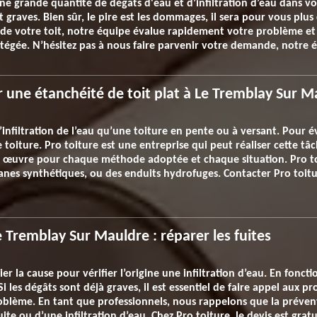
une grande quantité de dégâts d'eau et d’infiltration d’eau dans v
 graves. Bien sûr, le pire est les dommages, il sera pour vous plus
é de votre toit, notre équipe évalue rapidement votre problème et
gée. N’hésitez pas à nous faire parvenir votre demande, notre éq
 une étanchéité de toit plat à Le Tremblay Sur M
’infiltration de l’eau qu’une toiture en pente ou à versant. Pour év
 toiture. Pro toiture est une entreprise qui peut réaliser cette tâc
 œuvre pour chaque méthode adoptée et chaque situation. Pro to
ranes synthétiques, ou des enduits hydrofuges. Contacter Pro toi
e Tremblay Sur Mauldre : réparer les fuites
r la cause pour vérifier l’origine une infiltration d’eau. En fonct
Si les dégâts sont déjà graves, il est essentiel de faire appel aux 
roblème. En tant que professionnels, nous rappelons que la prévent
uite ou d’une infiltration d’eau. Chez Pro toiture, le devis est gra