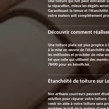
Une toiture qui fuit peut entraîner 
la réparation, mieux les dégâts seront
Garantissant la tenue et l’étanchéit
votre maison soit complètement proté
Découvrir comment réaliser
Une toiture plate est plus propice à l
à la mise en œuvre de l’étanchéité de
les méthodes et procéder de mise en
tel que celle qui utilisent des memb
78490 pour en bénéficier.
Étanchéité de toiture sur L
Nos artisans couvreurs peuvent étudie
solution pour réparer votre toiture. 
venir en aide à votre toiture sans p
protéger le toit de la maison d’une f