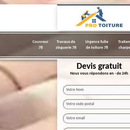
Couvreur
Travaux de
Urgence fuite
Traite
78
zinguerie 78
de toiture 78
charpe
Devis gratuit
Nous vous répondons en - de 24h