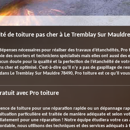
ité de toiture pas cher à Le Tremblay Sur Mauldr
épenses nécessaires pour réaliser des travaux d’étanchéités, Pro toi
 des ouvriers et techniciens spécialisés mais elles ont aussi des 
aucun doute pour la qualité et la perfection de l’étanchéité de votr
ns cher et optimisé. C’est-à-dire qu’il n’y a pas de gaspillage de r
 dans Le Tremblay Sur Mauldre 78490, Pro toiture est ce qu’il vous
gratuit avec Pro toiture
ence de toiture pour une réparation rapide ou un dépannage rapide
tuation particulière est traitée de manière adéquate et selon votr
diatement pour une réparation ! Notre équipe étudiera votre cas af
ordable, nous utilisons des techniques et des services adéquats à 