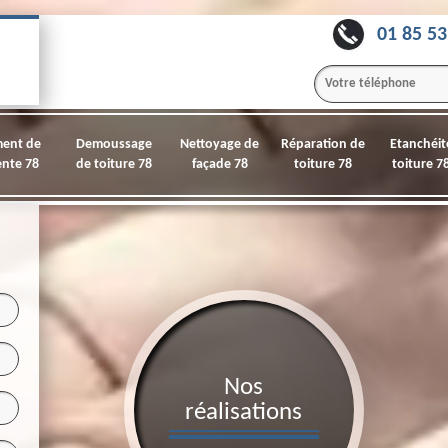
01 85 53
ment de
Demoussage
Nettoyage de
Réparation de
Etanchéit
nte 78
de toiture 78
façade 78
toiture 78
toiture 7
Nos
réalisations