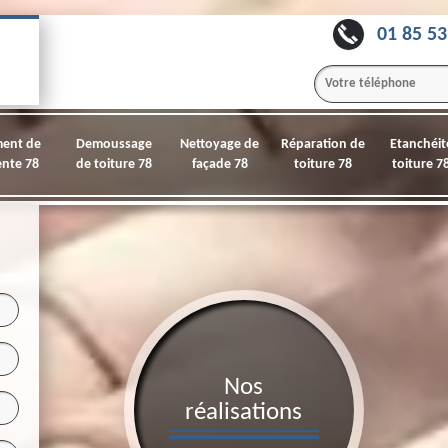
01 85 53
ment de
Demoussage
Nettoyage de
Réparation de
Etanchéit
nte 78
de toiture 78
façade 78
toiture 78
toiture 7
Nos
réalisations