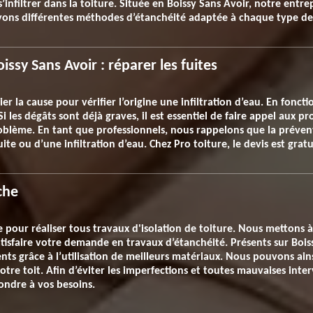
infiltrer dans la toiture. Située en Boissy Sans Avoir, notre entr
ons différentes méthodes d’étanchéité adaptée à chaque type de 
issy Sans Avoir : réparer les fuites
r la cause pour vérifier l’origine une infiltration d’eau. En fonct
Si les dégâts sont déjà graves, il est essentiel de faire appel aux 
roblème. En tant que professionnels, nous rappelons que la prévent
uite ou d’une infiltration d’eau. Chez Pro toiture, le devis est gra
che
pour réaliser tous travaux d'isolation de toiture. Nous mettons à 
tisfaire votre demande en travaux d’étanchéité. Présents sur Boi
ients grâce à l’utilisation de meilleurs matériaux. Nous pouvons ain
otre toit. Afin d’éviter les imperfections et toutes mauvaises inter
ndre à vos besoins.