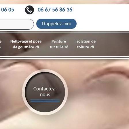
 06 05
06 67 56 86 36
é
Nettoyage et pose
Peinture
Isolation de
8
de gouttière 78
sur tuile 78
toiture 78
Contactez-
nous