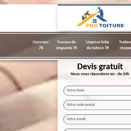
Couvreur
Travaux de
Urgence fuite
Traite
78
zinguerie 78
de toiture 78
charpe
Devis gratuit
Nous vous répondons en - de 24h