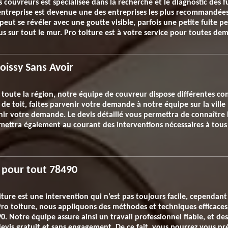
couvreurs est spécialisée dans la recherche et le diagnostic des fu
entreprise est devenue une des entreprises les plus recommandées
 peut se révéler avec une goutte visible, parfois une petite fuite 
 sur tout le mur. Pro toiture est à votre service pour toutes de
Boissy Sans Avoir
 toute la région, notre équipe de couvreur dispose différentes c
 de toit, faites parvenir votre demande à notre équipe sur la ville
enir votre demande. Le devis détaillé vous permettra de connaître 
mettra également au courant des interventions nécessaires à tous 
e pour tout 78490
oiture est une intervention qui n’est pas toujours facile, cependa
ro toiture, nous appliquons des méthodes et techniques efficace
0. Notre équipe assure ainsi un travail professionnel fiable, et des
evis gratuit et sans engagement. De ce fait, vous pourrez vous pr