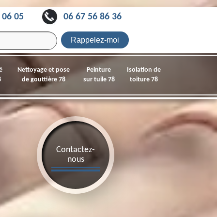
 06 05
06 67 56 86 36
é
Nettoyage et pose
Peinture
Isolation de
8
de gouttière 78
sur tuile 78
toiture 78
Contactez-
nous