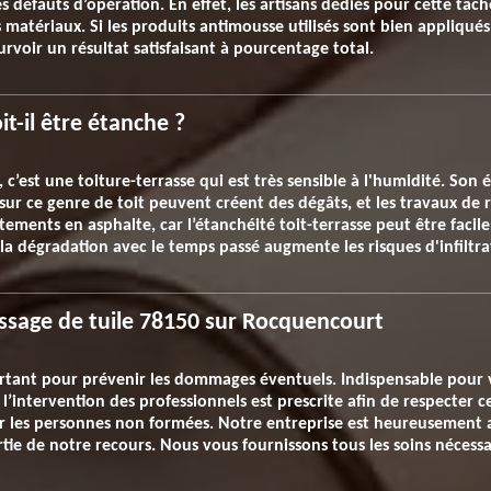
 défauts d’opération. En effet, les artisans dédiés pour cette tâche
nts matériaux. Si les produits antimousse utilisés sont bien appliqu
ourvoir un résultat satisfaisant à pourcentage total.
it-il être étanche ?
, c’est une toiture-terrasse qui est très sensible à l'humidité. Son
 sur ce genre de toit peuvent créent des dégâts, et les travaux de r
tements en asphalte, car l’étanchéité toit-terrasse peut être faci
 la dégradation avec le temps passé augmente les risques d'infiltra
ssage de tuile 78150 sur Rocquencourt
rtant pour prévenir les dommages éventuels. Indispensable pour v
t l’intervention des professionnels est prescrite afin de respecter
 les personnes non formées. Notre entreprise est heureusement a
rtie de notre recours. Nous vous fournissons tous les soins nécessai