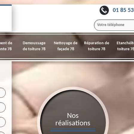
01 85 53
ment de
Demoussage
Nettoyage de
Réparation de
Etanchéit
nte 78
de toiture 78
façade 78
toiture 78
toiture 7
Nos
réalisations