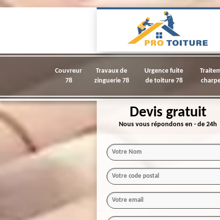
Couvreur
Travaux de
Urgence fuite
Traite
78
zinguerie 78
de toiture 78
charpe
Devis gratuit
Nous vous répondons en - de 24h