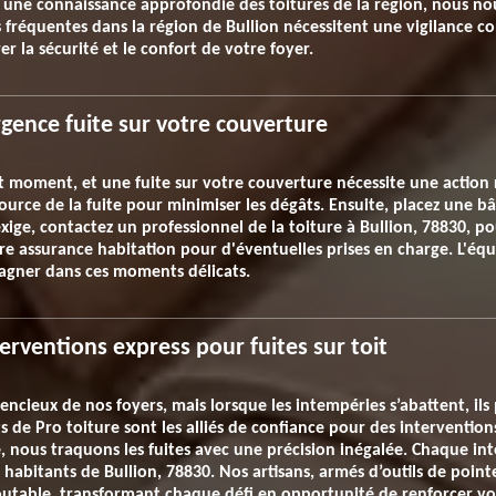
c une connaissance approfondie des toitures de la région, nous no
s fréquentes dans la région de Bullion nécessitent une vigilance c
 la sécurité et le confort de votre foyer.
rgence fuite sur votre couverture
t moment, et une fuite sur votre couverture nécessite une action
a source de la fuite pour minimiser les dégâts. Ensuite, placez une 
l'exige, contactez un professionnel de la toiture à Bullion, 78830, 
otre assurance habitation pour d'éventuelles prises en charge. L'éq
agner dans ces moments délicats.
nterventions express pour fuites sur toit
lencieux de nos foyers, mais lorsque les intempéries s’abattent, ils
 de Pro toiture sont les alliés de confiance pour des intervention
, nous traquons les fuites avec une précision inégalée. Chaque i
s habitants de Bullion, 78830. Nos artisans, armés d’outils de point
doutable, transformant chaque défi en opportunité de renforcer vo