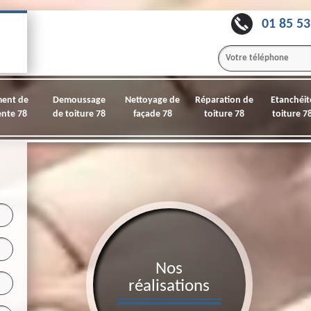
01 85 53
ment de
Demoussage
Nettoyage de
Réparation de
Etanchéit
nte 78
de toiture 78
façade 78
toiture 78
toiture 7
Nos
réalisations