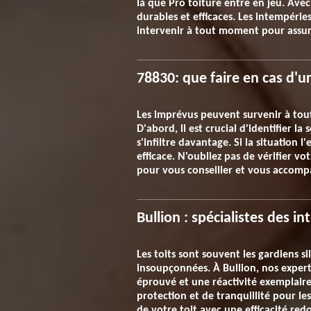
là que Pro toiture entre en jeu. Ave
durables et efficaces. Les intempérie
intervenir à tout moment pour assurer
78830: que faire en cas d'u
Les imprévus peuvent survenir à tou
D'abord, il est crucial d'identifier l
s'infiltre davantage. Si la situation 
efficace. N'oubliez pas de vérifier v
pour vous conseiller et vous accomp
Bullion : spécialistes des i
Les toits sont souvent les gardiens si
insoupçonnées. À Bullion, nos experts
éprouvé et une réactivité exemplaire
protection et de tranquillité pour le
de votre toit avec une efficacité re