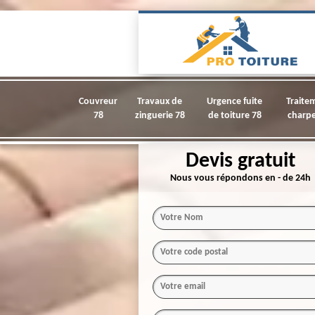
Couvreur
Travaux de
Urgence fuite
Traite
78
zinguerie 78
de toiture 78
charpe
Devis gratuit
Nous vous répondons en - de 24h