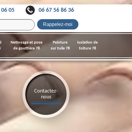
 06 05
06 67 56 86 36
é
Nettoyage et pose
Peinture
Isolation de
8
de gouttière 78
sur tuile 78
toiture 78
Contactez-
nous