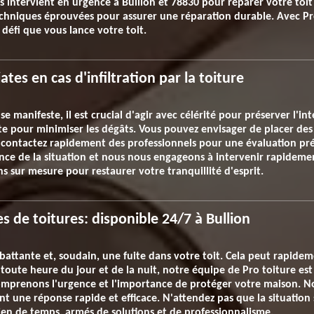
 intervient en urgence à Bullion et 78830 pour réparer votre toit 
chniques éprouvées pour assurer une réparation durable. Avec Pro
 défi que vous lance votre toit.
tes en cas d'infiltration par la toiture
 se manifeste, il est crucial d'agir avec célérité pour préserver l'i
uite pour minimiser les dégâts. Vous pouvez envisager de placer des
e, contactez rapidement des professionnels pour une évaluation pr
nce de la situation et nous nous engageons à intervenir rapidemen
s sur mesure pour restaurer votre tranquillité d'esprit.
s de toitures: disponible 24/7 à Bullion
 battante et, soudain, une fuite dans votre toit. Cela peut rapide
oute heure du jour et de la nuit, notre équipe de Pro toiture est
omprenons l'urgence et l'importance de protéger votre maison. No
ant une réponse rapide et efficace. N'attendez pas que la situation
ien de temps, armés de solutions et de professionnalisme.