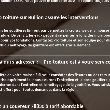
 à Bullion 78830, vous pouvez le contacter aussi, il répond toujours
 toiture sur Bullion assure les interventions
ns les gouttières finiront par permettre la croissance de la mousse 
pluie. De ce fait, les eaux peuvent serpenter le long des murs pou
our vos fondations. Contactez Pro toiture et son équipe pour dis
vis du nettoyage de gouttière est offert gracieusement.
 qui s’adresser ? – Pro toiture est à votre servic
ère de votre maison ? Si vous constatez des fissures ou des cassur
ise expérimentée, nous assurons l’entretien et la pose gouttière e
rnes dans l’entretien et le nettoyage de la gouttière. Vous satisfa
 est offert pour toutes demandes dans la région.
c un couvreur 78830 à tarif abordable