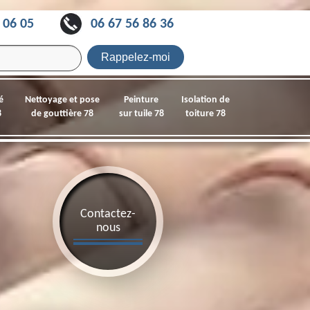
 06 05
06 67 56 86 36
é
Nettoyage et pose
Peinture
Isolation de
8
de gouttière 78
sur tuile 78
toiture 78
Contactez-
nous