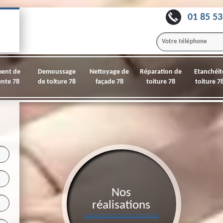
01 85 53
ment de
Demoussage
Nettoyage de
Réparation de
Etanchéit
nte 78
de toiture 78
façade 78
toiture 78
toiture 7
Nos
réalisations