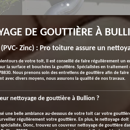
YAGE DE GOUTTIÈRE À BULL
(PVC- Zinc) : Pro toiture assure un nettoy
entours de votre toit, il est conseillé de faire régulièrement un 
sur la surface et bouchées la gouttière. Spécialistes en traitemen
830. Nous prenons soin des entretiens de gouttière afin de faire 
ant avec divers moyens, nous assurons la qualité de nos travaux.
r nettoyage de gouttière à Bullion ?
 une belle ambiance au-dessous de votre toit car votre gouttière 
t surveiller régulièrement votre gouttière. En plus, le nettoyage d
pécialiste. Donc, trouvez un couvreur nettoyage de gouttière dans