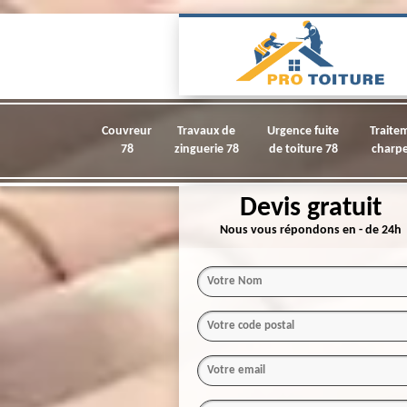
Couvreur
Travaux de
Urgence fuite
Traite
78
zinguerie 78
de toiture 78
charpe
Devis gratuit
Nous vous répondons en - de 24h