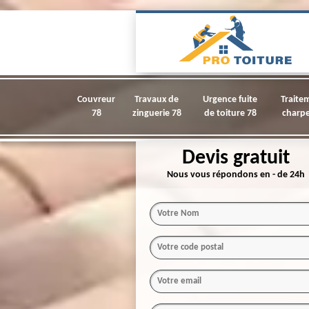
Couvreur
Travaux de
Urgence fuite
Traite
78
zinguerie 78
de toiture 78
charpe
Devis gratuit
Nous vous répondons en - de 24h