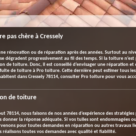
ure pas chère à Cressely
e rénovation ou de réparation après des années. Surtout au nivea
se dégradent progressivement au fil des temps. Si la toiture n’est
on de toiture. Donc, il est conseillé d’envisager une réparation et
fuite de toiture à Pro toiture. Cette dernière peut estimer tous le
habitent dans Cressely 78114, consulter Pro toiture pour vous ac
ion de toiture
out 78114, nous faisons de nos années d’expérience des stratégies 
 donner la réponse adéquate. Si vos tuiles sont endommagées ou s
ervenons pour toutes demandes en réparation ou autres travaux liés
us réalisons toutes vos demandes avec qualité et fiabilité.