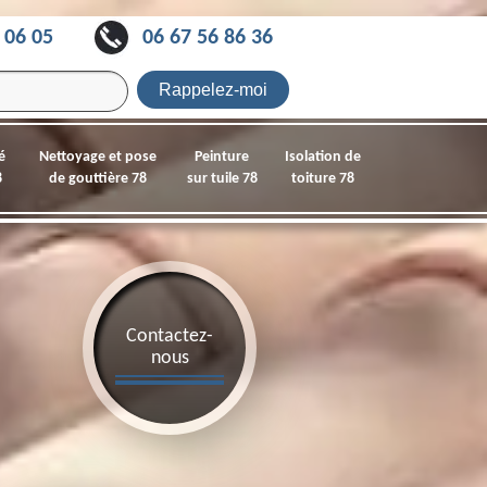
 06 05
06 67 56 86 36
é
Nettoyage et pose
Peinture
Isolation de
8
de gouttière 78
sur tuile 78
toiture 78
Contactez-
nous