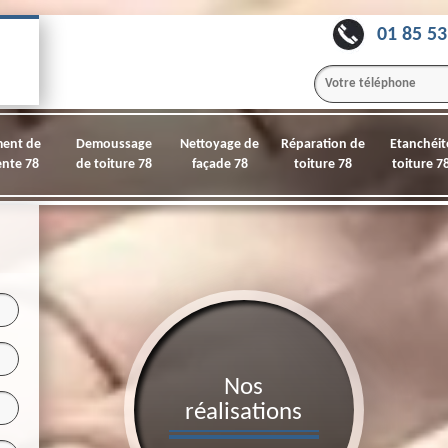
01 85 53
ment de
Demoussage
Nettoyage de
Réparation de
Etanchéit
nte 78
de toiture 78
façade 78
toiture 78
toiture 7
Nos
réalisations