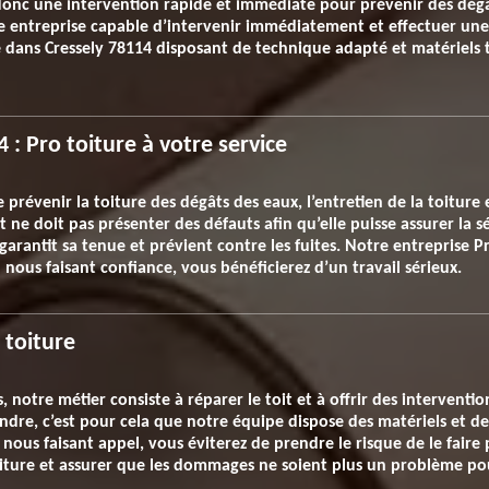
onc une intervention rapide et immédiate pour prévenir des dégâts 
e entreprise capable d’intervenir immédiatement et effectuer une r
e dans Cressely 78114 disposant de technique adapté et matériels 
 : Pro toiture à votre service
e prévenir la toiture des dégâts des eaux, l’entretien de la toiture 
t ne doit pas présenter des défauts afin qu’elle puisse assurer la s
 garantit sa tenue et prévient contre les fuites. Notre entreprise P
 nous faisant confiance, vous bénéficierez d’un travail sérieux.
 toiture
 notre métier consiste à réparer le toit et à offrir des interventi
teindre, c’est pour cela que notre équipe dispose des matériels et 
n nous faisant appel, vous éviterez de prendre le risque de le fair
oiture et assurer que les dommages ne soient plus un problème pou