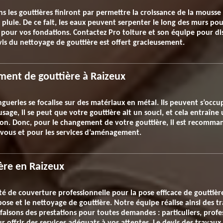
ns les gouttières finiront par permettre la croissance de la mousse 
pluie. De ce fait, les eaux peuvent serpenter le long des murs pou
our vos fondations. Contactez Pro toiture et son équipe pour dis
vis du nettoyage de gouttière est offert gracieusement.
ement de gouttière à Raizeux
ingueries se focalise sur des matériaux en métal. Ils peuvent s’occ
usage, il se peut que votre gouttière ait un souci, et cela entraîne 
on. Donc, pour le changement de votre gouttière, il est recomman
r vous et pour les services d’aménagement.
ère en Raizeux
té de couverture professionnelle pour la pose efficace de gouttièr
pose et le nettoyage de gouttière. Notre équipe réalise ainsi des t
 faisons des prestations pour toutes demandes : particuliers, profes