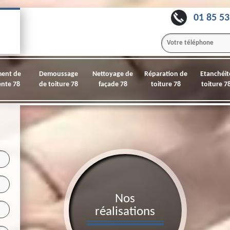
01 85 53
ment de
Demoussage
Nettoyage de
Réparation de
Etanchéit
nte 78
de toiture 78
façade 78
toiture 78
toiture 7
Nos
réalisations