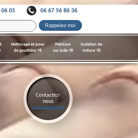
 06 05
06 67 56 86 36
é
Nettoyage et pose
Peinture
Isolation de
8
de gouttière 78
sur tuile 78
toiture 78
Contactez-
nous