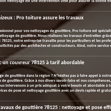
 bon nettoyage est une intervention utile pour assurer la bonne év
izeux : Pro toiture assure les travaux
ssionnel pour vos nettoyages de gouttière, Pro toiture est spéciali
nettoyage de gouttière. Nous réalisons les travaux d’entretien grâ
 78125, notre entreprise travaille pour les particuliers et les prof
ollicités par des architectes et constructeurs. Ainsi, notre servic
c un couvreur 78125 à tarif abordable
ge de gouttière dans la région ? N’hésitez pas à faire appel à not
ux de gouttière. Grâce à nos divers savoir-faire et nos compétence
us intervenons à un prix adéquat à votre besoin et abordable à t
ices de pose et nettoyage gouttière avec un devis rapide et gratui
ravaux de gouttière 78125 : nettoyage et pose eff