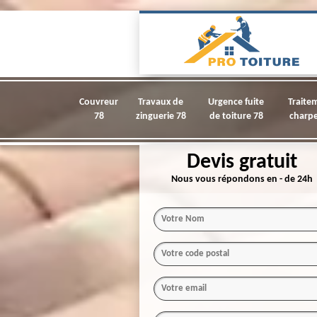
Couvreur
Travaux de
Urgence fuite
Traite
78
zinguerie 78
de toiture 78
charpe
Devis gratuit
Nous vous répondons en - de 24h