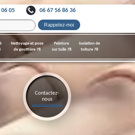
 06 05
06 67 56 86 36
é
Nettoyage et pose
Peinture
Isolation de
8
de gouttière 78
sur tuile 78
toiture 78
Contactez-
nous