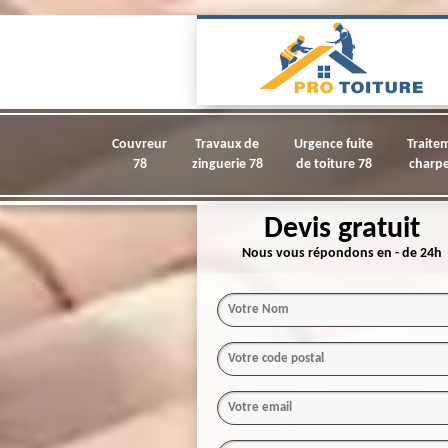
Couvreur
Travaux de
Urgence fuite
Traite
78
zinguerie 78
de toiture 78
charpe
Devis gratuit
Nous vous répondons en - de 24h