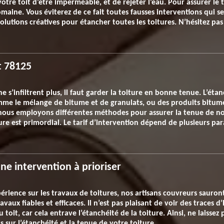
otre toit d’être imperméable, et de rejeter l’eau. Pour assurer le 
maine. Vous éviterez de ce fait toutes fausses interventions qui se
olutions créatives pour étancher toutes les toitures. N’hésitez pa
it 78125
e s’infiltrent plus, il faut garder la toiture en bonne tenue. L’éta
omme le mélange de bitume et de granulats, ou des produits bitumé
 nous employons différentes méthodes pour assurer la tenue de no
ure est primordial. Le tarif d’intervention dépend de plusieurs par
ne intervention à prioriser
rience sur les travaux de toitures, nos artisans couvreurs sauront t
avaux fiables et efficaces. Il n’est pas plaisant de voir des traces 
toit, car cela entrave l’étanchéité de la toiture. Ainsi, ne laissez 
sur l’étanchéité et la tenue de votre toiture.