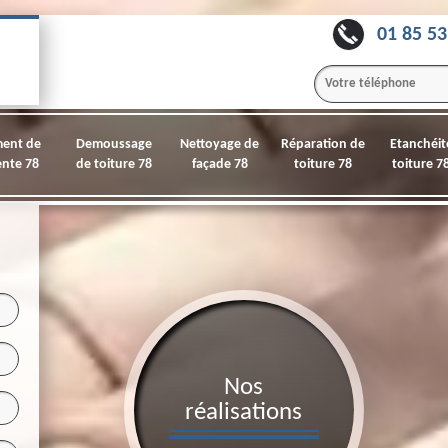
01 85 53
ment de
Demoussage
Nettoyage de
Réparation de
Etanchéit
nte 78
de toiture 78
façade 78
toiture 78
toiture 7
Nos
réalisations