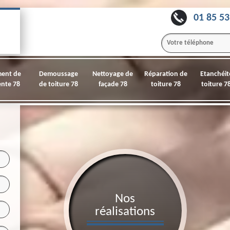
01 85 53
ment de
Demoussage
Nettoyage de
Réparation de
Etanchéit
nte 78
de toiture 78
façade 78
toiture 78
toiture 7
Nos
réalisations