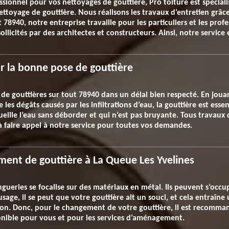
ssionnel pour vos nettoyages de gouttière, Pro toiture est spéciali
nettoyage de gouttière. Nous réalisons les travaux d’entretien grâ
 78940, notre entreprise travaille pour les particuliers et les prof
ollicités par des architectes et constructeurs. Ainsi, notre servic
r la bonne pose de gouttière
 de gouttières sur tout 78940 dans un délai bien respecté. En jouan
es dégâts causés par les infiltrations d’eau, la gouttière est esse
ueille l’eau sans déborder et qui n’est pas bruyante. Tous travaux 
 à faire appel à notre service pour toutes vos demandes.
ment de gouttière à La Queue Les Yvelines
ingueries se focalise sur des matériaux en métal. Ils peuvent s’occ
usage, il se peut que votre gouttière ait un souci, et cela entraîne 
on. Donc, pour le changement de votre gouttière, il est recomman
ponible pour vous et pour les services d’aménagement.