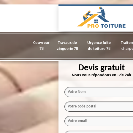
Couvreur
Travaux de
Urgence fuite
Traite
78
zinguerie 78
de toiture 78
charpe
Devis gratuit
Nous vous répondons en - de 24h