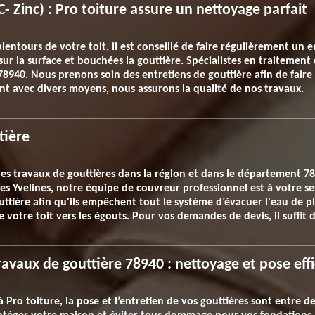
- Zinc) : Pro toiture assure un nettoyage parfait
entours de votre toit, il est conseillé de faire régulièrement un 
sur la surface et bouchées la gouttière. Spécialistes en traitemen
940. Nous prenons soin des entretiens de gouttière afin de faire 
ant avec divers moyens, nous assurons la qualité de nos travaux.
tière
 les travaux de gouttières dans la région et dans le département 
s Yvelines, notre équipe de couvreur professionnel est à votre servi
uttière afin qu'ils empêchent tout le système d’évacuer l'eau de plu
 votre toit vers les égouts. Pour vos demandes de devis, il suffit d
ravaux de gouttière 78940 : nettoyage et pose eff
à Pro toiture, la pose et l’entretien de vos gouttières sont entre 