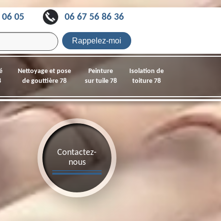
 06 05
06 67 56 86 36
é
Nettoyage et pose
Peinture
Isolation de
8
de gouttière 78
sur tuile 78
toiture 78
Contactez-
nous