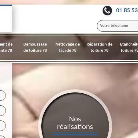
01 85 53
ment de
Demoussage
Nettoyage de
Réparation de
Etanchéit
nte 78
de toiture 78
façade 78
toiture 78
toiture 7
Nos
réalisations