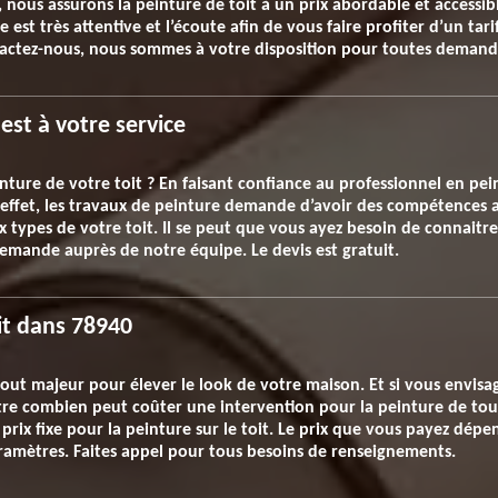
, nous assurons la peinture de toit à un prix abordable et accessi
 est très attentive et l’écoute afin de vous faire profiter d’un tar
tactez-nous, nous sommes à votre disposition pour toutes demand
 est à votre service
inture de votre toit ? En faisant confiance au professionnel en pei
n effet, les travaux de peinture demande d’avoir des compétences a
types de votre toit. Il se peut que vous ayez besoin de connaitre l
demande auprès de notre équipe. Le devis est gratuit.
it dans 78940
tout majeur pour élever le look de votre maison. Et si vous envis
aitre combien peut coûter une intervention pour la peinture de to
e prix fixe pour la peinture sur le toit. Le prix que vous payez dép
paramètres. Faites appel pour tous besoins de renseignements.