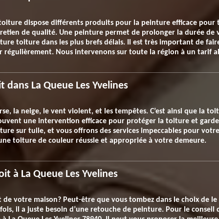
 toiture dispose différents produits pour la peinture efficace pour 
tretien de qualité. Une peinture permet de prolonger la durée de v
re toiture dans les plus brefs délais. Il est très important de fair
ir régulièrement. Nous intervenons sur toute la région à un tarif 
it dans La Queue Les Yvelines
se, la neige, le vent violent, et les tempêtes. C’est ainsi que la to
 souvent une intervention efficace pour protéger la toiture et gar
re sur tuile, et vous offrons des services impeccables pour votr
une toiture de couleur réussie et appropriée à votre demeure.
oit à La Queue Les Yvelines
it de votre maison? Peut-être que vous tombez dans le choix de le
rfois, il a juste besoin d’une retouche de peinture. Pour le conseil