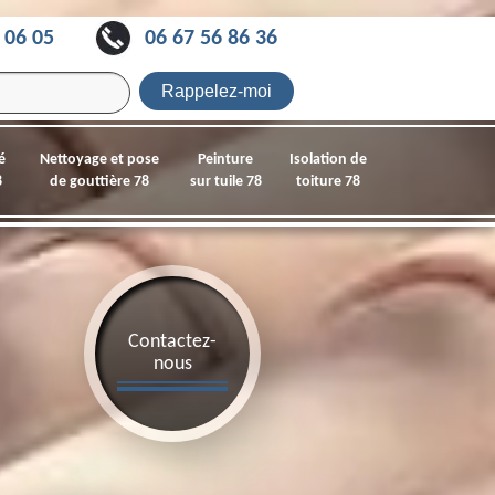
 06 05
06 67 56 86 36
é
Nettoyage et pose
Peinture
Isolation de
8
de gouttière 78
sur tuile 78
toiture 78
Contactez-
nous