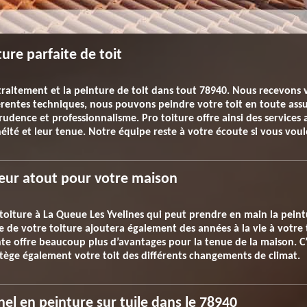
ure parfaite de toit
 traitement et la peinture de toit dans tout 78940. Nous recevons
férentes techniques, nous pouvons peindre votre toit en toute ass
rudence et professionnalisme. Pro toiture offre ainsi des services
héité et leur tenue. Notre équipe reste à votre écoute si vous vou
lleur atout pour votre maison
toiture à La Queue Les Yvelines qui peut prendre en main la peint
re de votre toiture ajoutera également des années à la vie à votre
nte offre beaucoup plus d’avantages pour la tenue de la maison. C’
tège également votre toit des différents changements de climat.
nel en peinture sur tuile dans le 78940