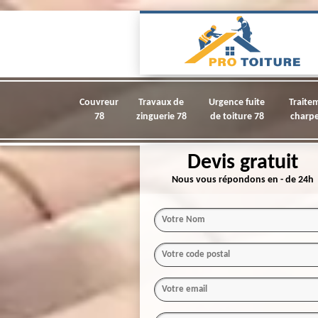
Couvreur
Travaux de
Urgence fuite
Traite
78
zinguerie 78
de toiture 78
charpe
Devis gratuit
Nous vous répondons en - de 24h