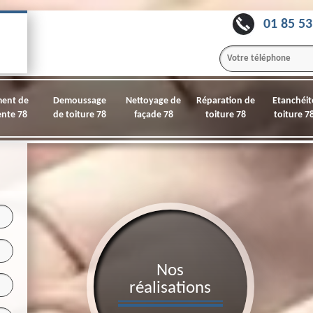
01 85 53
ment de
Demoussage
Nettoyage de
Réparation de
Etanchéit
nte 78
de toiture 78
façade 78
toiture 78
toiture 7
Nos
réalisations