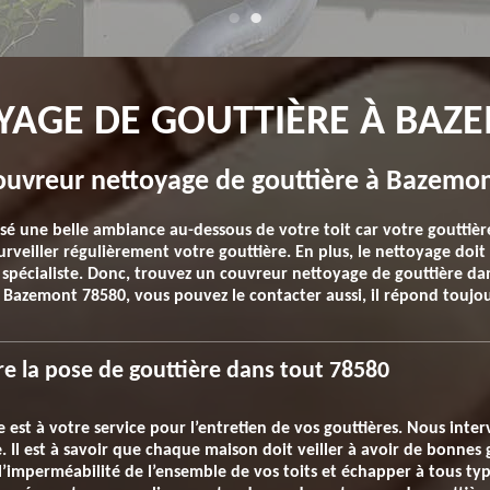
YAGE DE GOUTTIÈRE À BAZ
uvreur nettoyage de gouttière à Bazemon
 une belle ambiance au-dessous de votre toit car votre gouttière 
t surveiller régulièrement votre gouttière. En plus, le nettoyage d
pécialiste. Donc, trouvez un couvreur nettoyage de gouttière dans
 à Bazemont 78580, vous pouvez le contacter aussi, il répond toujo
re la pose de gouttière dans tout 78580
 est à votre service pour l’entretien de vos gouttières. Nous inte
 Il est à savoir que chaque maison doit veiller à avoir de bonnes g
l’imperméabilité de l’ensemble de vos toits et échapper à tous type