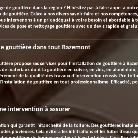
ge de gouttière dans la région ? N’hésitez pas à faire appel à not
ux de gouttière. Grâce à nos divers savoir-faire et nos compétence
us intervenons à un prix adéquat à votre besoin et abordable à t
ices de pose et nettoyage gouttière avec un devis rapide et gratui
 de gouttière dans tout Bazemont
tière propose ses services pour l’installation de gouttière à Baze
pes de matériaux dont la gouttière en cuivre, en zinc, en aluminium,
ement de la qualité des travaux d’intervention réussis. Pro toitur
installation de gouttière en tout professionnalisme. Efficacité, po
ne intervention à assurer
tion qui garantit l'étanchéité de la toiture. Des gouttières instal
des pluvieuses. Cela évitera les infiltrations et les fuites d’eau