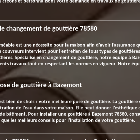
s créons et personnalisons votre demande en travaux de gouttière
r le changement de gouttière 78580
éable est une nécessite pour la maison afin d’avoir l’assurance qu
couvreurs intervient pour l’entretien de tous types de gouttières.
ières. Spécialisé en changement de gouttière, notre équipe à Baz
rents travaux tout en respectant les normes en vigueur. Notre équi
pose de gouttière à Bazemont
’est bien de choisir votre meilleure pose de gouttière. La gouttièr
iltration de l’eau dans votre maison. Elle peut donner l’esthétique de
de bâtiment. Pour installer une gouttière à Bazemont 78580, consu
i que les meilleurs conseils pour l’installation de votre gouttière.