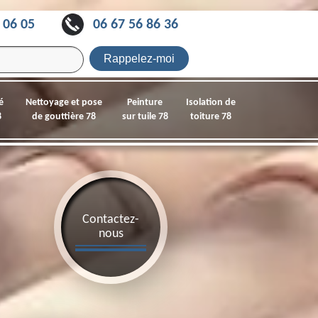
 06 05
06 67 56 86 36
é
Nettoyage et pose
Peinture
Isolation de
8
de gouttière 78
sur tuile 78
toiture 78
Contactez-
nous