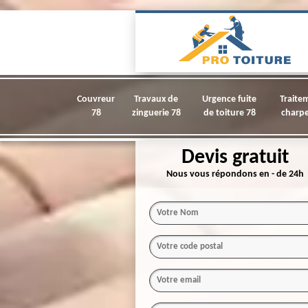
Couvreur
Travaux de
Urgence fuite
Traite
78
zinguerie 78
de toiture 78
charpe
Devis gratuit
Nous vous répondons en - de 24h