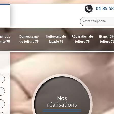
01 85 53
ment de
Demoussage
Nettoyage de
Réparation de
Etanchéit
nte 78
de toiture 78
façade 78
toiture 78
toiture 7
Nos
réalisations