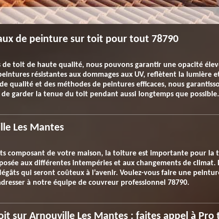
aux de peinture sur toit pour tout 78790
s de toit de haute qualité, nous pouvons garantir une opacité élevé
 peintures résistantes aux dommages aux UV, reflètent la lumière e
de qualité et des méthodes de peintures efficaces, nous garantisso
 de garder la tenue du toit pendant aussi longtemps que possible.
ille Les Mantes
ts composant de votre maison, la toiture est importante pour la
xposée aux différentes intempéries et aux changements de climat. L
dégâts qui seront coûteux à l’avenir. Voulez-vous faire une peinture
 adresser à notre équipe de couvreur professionnel 78790.
oit sur Arnouville Les Mantes : faites appel à Pro 