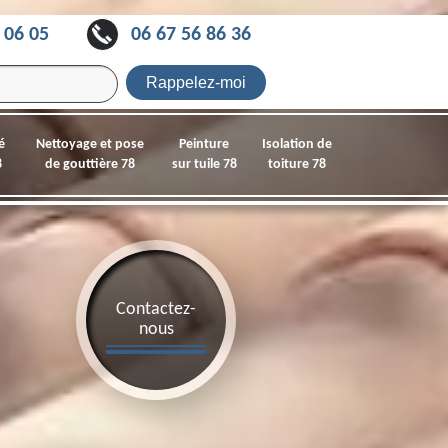
 06 05
06 67 56 86 36
é
Nettoyage et pose
Peinture
Isolation de
8
de gouttière 78
sur tuile 78
toiture 78
Contactez-
nous