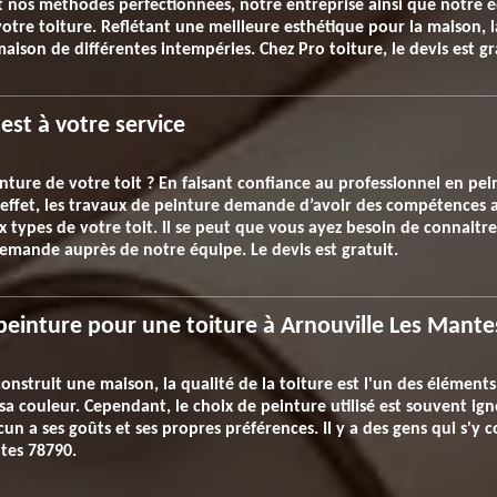
et nos méthodes perfectionnées, notre entreprise ainsi que notre 
 votre toiture. Reflétant une meilleure esthétique pour la maison, 
ison de différentes intempéries. Chez Pro toiture, le devis est gr
 est à votre service
inture de votre toit ? En faisant confiance au professionnel en pei
n effet, les travaux de peinture demande d’avoir des compétences a
types de votre toit. Il se peut que vous ayez besoin de connaitre l
demande auprès de notre équipe. Le devis est gratuit.
einture pour une toiture à Arnouville Les Mante
nstruit une maison, la qualité de la toiture est l'un des éléments
sa couleur. Cependant, le choix de peinture utilisé est souvent ign
un a ses goûts et ses propres préférences. Il y a des gens qui s'y
tes 78790.