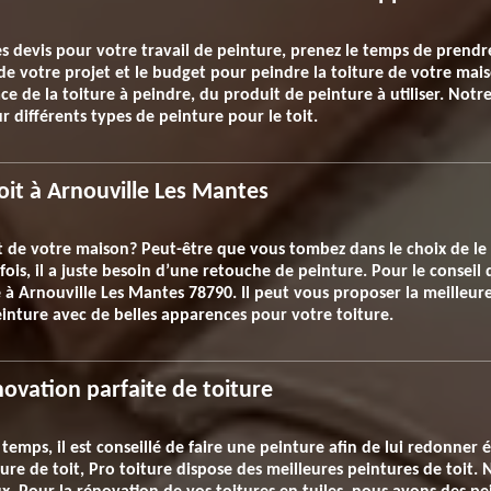
evis pour votre travail de peinture, prenez le temps de prendre
t de votre projet et le budget pour peindre la toiture de votre m
face de la toiture à peindre, du produit de peinture à utiliser. Not
 différents types de peinture pour le toit.
oit à Arnouville Les Mantes
it de votre maison? Peut-être que vous tombez dans le choix de le
rfois, il a juste besoin d’une retouche de peinture. Pour le conseil
 à Arnouville Les Mantes 78790. Il peut vous proposer la meilleure 
einture avec de belles apparences pour votre toiture.
novation parfaite de toiture
 temps, il est conseillé de faire une peinture afin de lui redonner 
ure de toit, Pro toiture dispose des meilleures peintures de toit.