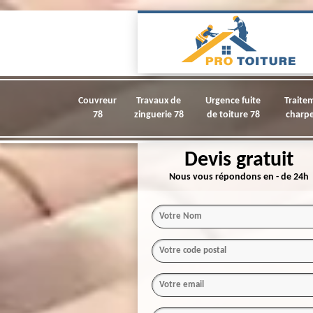
Couvreur
Travaux de
Urgence fuite
Traite
78
zinguerie 78
de toiture 78
charpe
Devis gratuit
Nous vous répondons en - de 24h