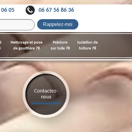
 06 05
06 67 56 86 36
é
Nettoyage et pose
Peinture
Isolation de
8
de gouttière 78
sur tuile 78
toiture 78
Contactez-
nous