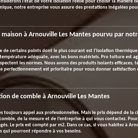
idérons l’état de votre isolation réelle pour choisir la matière is
nique, notre entreprise vous assure des prestations inégalées pou
e maison à Arnouville Les Mantes pourvu par notr
 de certains points dont le plus courant est l’isolation thermiqu
mpérature adéquate, avec les bons matériels. Pro toiture est agu
pectent les normes. Nous avons des produits isolants efficaces, t
e perfectionnement est prioritaire pour vous donner satisfaction 
lation de comble à Arnouville Les Mantes
es toujours appel aux professionnelles. Mais le prix dépend de la ci
comble, de la mesure et de l’entreprise à qui vous contactez. Pour 
és. Le prix est compté par m2. Dans ce cas, si vous habitez à Arn
s qui pourront répondre à vos besoins.