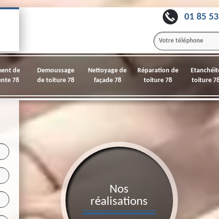
01 85 53
ment de
Demoussage
Nettoyage de
Réparation de
Etanchéit
nte 78
de toiture 78
façade 78
toiture 78
toiture 7
Nos
réalisations