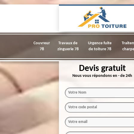
Couvreur
Travaux de
Urgence fuite
Traite
78
zinguerie 78
de toiture 78
charpe
Devis gratuit
Nous vous répondons en - de 24h