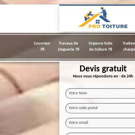
Couvreur
Travaux de
Urgence fuite
Traite
78
zinguerie 78
de toiture 78
charpe
Devis gratuit
Nous vous répondons en - de 24h