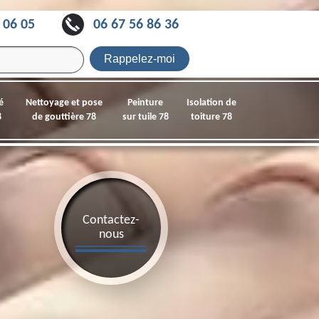
 06 05
06 67 56 86 36
é
Nettoyage et pose
Peinture
Isolation de
8
de gouttière 78
sur tuile 78
toiture 78
Contactez-
nous