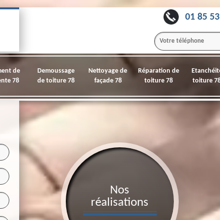
01 85 53
ment de
Demoussage
Nettoyage de
Réparation de
Etanchéit
nte 78
de toiture 78
façade 78
toiture 78
toiture 7
Nos
réalisations