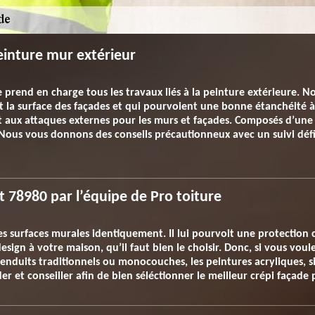
einture mur extérieur
prise prend en charge tous les travaux liés à la peinture extérieure.
t la surface des façades et qui pourvoient une bonne étanchéité à
 et aux attaques externes pour les murs et façades. Composés d’u
. Nous vous donnons des conseils précautionneux avec un suivi défi
t 78980 par l’équipe de Pro toiture
es surfaces murales identiquement. Il lui pourvoit une protection 
esign à votre maison, qu’il faut bien le choisir. Donc, si vous voul
enduits traditionnels ou monocouches, les peintures acryliques, sil
r et conseiller afin de bien séléctionner le meilleur crépi façade