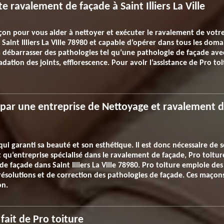
 ravalement de façade à Saint Illiers La Ville
on pour vous aider à nettoyer et exécuter le ravalement de votre 
s Saint Illiers La Ville 78980 et capable d’opérer dans tous les do
 à débarrasser des pathologies tel qu’une pathologie de façade a
adation des joints, efflorescence. Pour avoir l’assistance de Pro to
 par une entreprise de Nettoyage et ravalement de 
qui garanti sa beauté et son esthétique. Il est donc nécessaire de 
qu’entreprise spécialisé dans le ravalement de façade, Pro toiture 
 façade dans Saint Illiers La Ville 78980. Pro toiture emploie des
résolutions et de correction des pathologies de façade. Ces maçons
on.
ait de Pro toiture