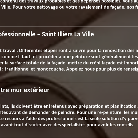
contenu des travaux probables et des dépenses possibles. Vous au
La Ville. Pour votre nettoyage ou votre ravalement de façade, nos 
essionnelle – Saint Illiers La Ville
t travail. Différentes étapes sont à suivre pour la rénovation des 
er comme il faut, et procéder à une peinture sont généralement les
er la surface totale de la façade, mettre du crépi façade est impo
épi : traditionnel et monocouche. Appelez-nous pour plus de rense
otre mur extérieur
ints, ils doivent être entretenus avec préparation et planification. 
ntes avant de demander de peindre. Pour une re-peinture, les mur
e recours à l’aide des professionnels est la seule solution d'y parv
 avant tout discuter avec des spécialistes pour avoir les conseils.