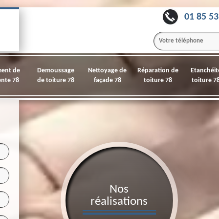
01 85 53
ment de
Demoussage
Nettoyage de
Réparation de
Etanchéit
nte 78
de toiture 78
façade 78
toiture 78
toiture 7
Nos
réalisations