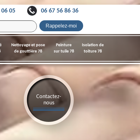
 06 05
06 67 56 86 36
é
Nettoyage et pose
Peinture
Isolation de
8
de gouttière 78
sur tuile 78
toiture 78
Contactez-
nous