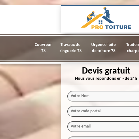
Couvreur
Travaux de
Urgence fuite
Traite
78
zinguerie 78
de toiture 78
charpe
Devis gratuit
Nous vous répondons en - de 24h