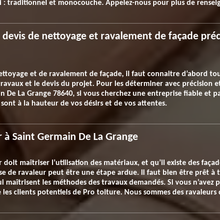
épi : traditionnel et monocouche. Appelez-nous pour plus de rense
devis de nettoyage et ravalement de façade préci
oyage et de ravalement de façade, il faut connaitre d’abord tous l
 travaux et le devis du projet. Pour les déterminer avec précision e
n De La Grange 78640, si vous cherchez une entreprise fiable et pas
 sont à la hauteur de vos désirs et de vos attentes.
er à Saint Germain De La Grange
doit maîtriser l’utilisation des matériaux, et qu’il existe des faç
e de ravaleur peut être une étape ardue. Il faut bien être prêt à 
 qui maîtrisent les méthodes des travaux demandés. Si vous n’avez
 les clients potentiels de Pro toiture. Nous sommes des ravaleurs 