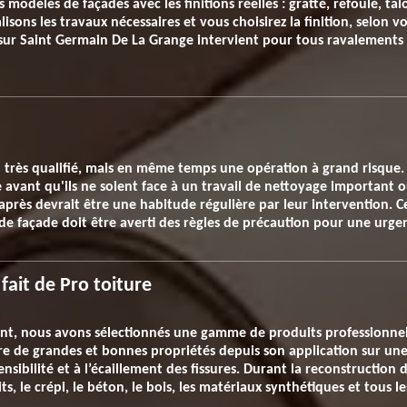
modèles de façades avec les finitions réelles : gratté, refoulé, tal
isons les travaux nécessaires et vous choisirez la finition, selon
e sur Saint Germain De La Grange intervient pour tous ravalement
l très qualifié, mais en même temps une opération à grand risque. 
avant qu'ils ne soient face à un travail de nettoyage important o
 après devrait être une habitude régulière par leur intervention. Ce
de façade doit être averti des règles de précaution pour une urge
ait de Pro toiture
ent, nous avons sélectionnés une gamme de produits professionne
ure de grandes et bonnes propriétés depuis son application sur u
ensibilité et à l’écaillement des fissures. Durant la reconstructio
ts, le crépi, le béton, le bois, les matériaux synthétiques et tous 