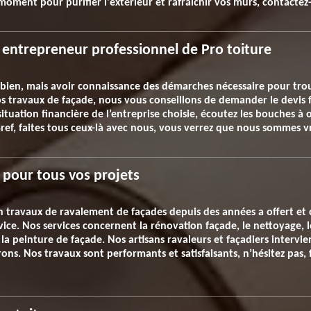
 moment pour purifier l'extérieur et rafraîchir vos murs, contactez
entrepreneur professionnel de Pro toiture
 bien, mais avoir connaissance des démarches nécessaire pour trouv
vos travaux de façade, nous vous conseillons de demander le devis
situation financière de l’entreprise choisie, écoutez les bouches à or
Bref, faites tous ceux-là avec nous, vous verrez que nous sommes v
 pour tous vos projets
en travaux de ravalement de façades depuis des années a offert et 
vice. Nos services concernent la rénovation façade, le nettoyage, 
 la peinture de façade. Nos artisans ravaleurs et façadiers intervie
rons. Nos travaux sont performants et satisfaisants, n’hésitez pas,