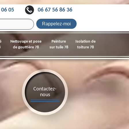
 06 05
06 67 56 86 36
é
Nettoyage et pose
Peinture
Isolation de
8
de gouttière 78
sur tuile 78
toiture 78
Contactez-
nous