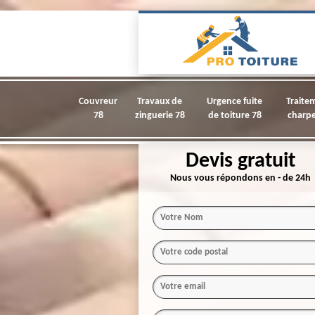
Couvreur
Travaux de
Urgence fuite
Traite
78
zinguerie 78
de toiture 78
charpe
Devis gratuit
Nous vous répondons en - de 24h