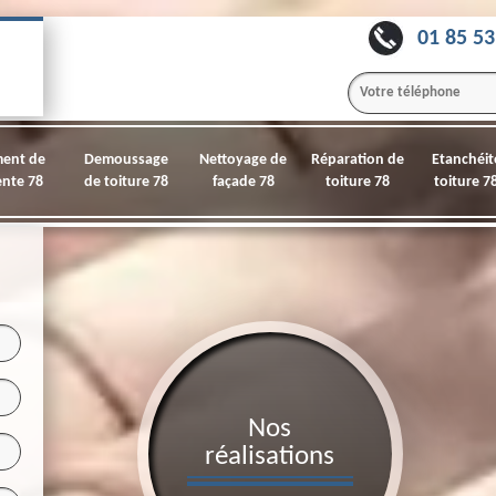
01 85 53
ment de
Demoussage
Nettoyage de
Réparation de
Etanchéit
nte 78
de toiture 78
façade 78
toiture 78
toiture 7
Nos
réalisations