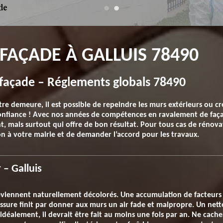
FAÇADE À GALLUIS 78490
e façade – Réglements globals 78490
re demeure, il est possible de repeindre les murs extérieurs ou cré
 confiance ! Avec nos années de compétences en ravalement de fa
t, mais surtout qui offre de bon résultat. Pour tous cas de rénova
on à votre mairie et de demander l’accord pour les travaux.
 – Galluis
eviennent naturellement décolorés. Une accumulation de facteurs e
isissure finit par donner aux murs un air fade et malpropre. Un ne
is idéalement, il devrait être fait au moins une fois par an. Ne cache