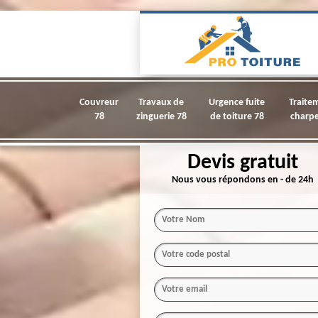
Couvreur
Travaux de
Urgence fuite
Traite
78
zinguerie 78
de toiture 78
charpe
Devis gratuit
Nous vous répondons en - de 24h