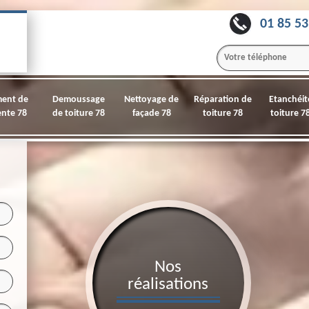
01 85 53
ment de
Demoussage
Nettoyage de
Réparation de
Etanchéit
nte 78
de toiture 78
façade 78
toiture 78
toiture 7
Nos
réalisations