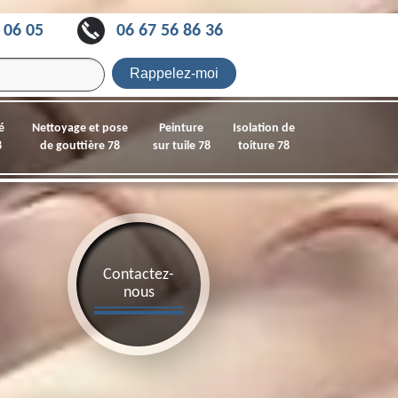
 06 05
06 67 56 86 36
é
Nettoyage et pose
Peinture
Isolation de
8
de gouttière 78
sur tuile 78
toiture 78
Contactez-
nous