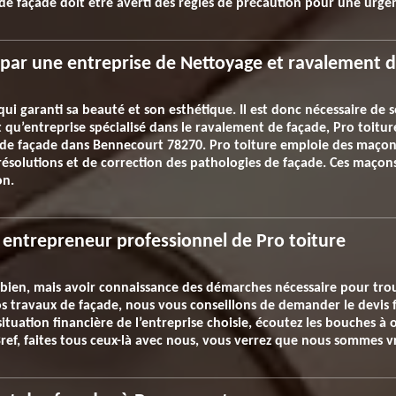
de façade doit être averti des règles de précaution pour une urge
i par une entreprise de Nettoyage et ravalement 
qui garanti sa beauté et son esthétique. Il est donc nécessaire de 
qu’entreprise spécialisé dans le ravalement de façade, Pro toiture 
de façade dans Bennecourt 78270. Pro toiture emploie des maçons 
résolutions et de correction des pathologies de façade. Ces maçons
on.
entrepreneur professionnel de Pro toiture
 bien, mais avoir connaissance des démarches nécessaire pour trouv
vos travaux de façade, nous vous conseillons de demander le devis
situation financière de l’entreprise choisie, écoutez les bouches à or
Bref, faites tous ceux-là avec nous, vous verrez que nous sommes v