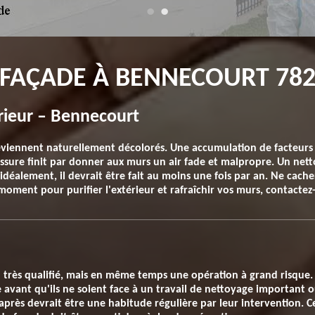
 FAÇADE À BENNECOURT 78
rieur – Bennecourt
eviennent naturellement décolorés. Une accumulation de facteurs e
isissure finit par donner aux murs un air fade et malpropre. Un ne
is idéalement, il devrait être fait au moins une fois par an. Ne cache
 moment pour purifier l'extérieur et rafraîchir vos murs, contactez
l très qualifié, mais en même temps une opération à grand risque. 
avant qu'ils ne soient face à un travail de nettoyage important o
 après devrait être une habitude régulière par leur intervention. Ce