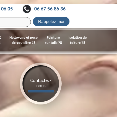
 06 05
06 67 56 86 36
é
Nettoyage et pose
Peinture
Isolation de
8
de gouttière 78
sur tuile 78
toiture 78
Contactez-
nous