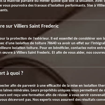
la maitrise parfaite du métier quelle que soit la situation. Avec d
vous pourvoira des travaux d’isolation performants. Sise à Villie
sants.
e sur Villiers Saint Frederic
r la protection de l’extérieur. Il est essentiel de considérer son
c d’une isolation de toiture 78640 va avoir un effet sur l’intégra
leure isolation toiture. Pour en bénéficier, contactez notre entre
en œuvre à Villiers Saint Frederic. Et afin de vous aider, nos couvr
ert à quoi ?
pecter afin de parvenir à une efficacité de la mise en isolation the
des laines minérales. Leurs propriétés uniques vous permettent de
ateurs ont reçu une formation afin de réussir à vous servir convenab
vous décevront pas. Nos experts vous assurent des résultats conv