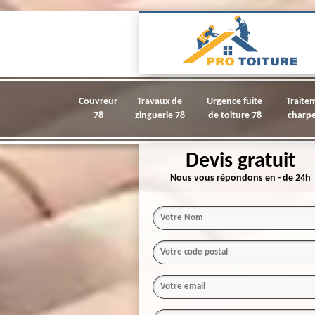
Couvreur
Travaux de
Urgence fuite
Traite
78
zinguerie 78
de toiture 78
charpe
Devis gratuit
Nous vous répondons en - de 24h