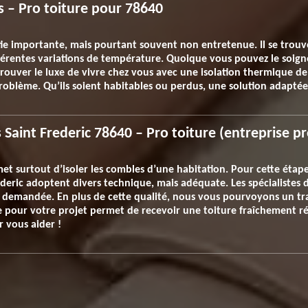
es – Pro toiture pour 78640
ie importante, mais pourtant souvent non entretenue. Il se trouv
différentes variations de température. Quoique vous pouvez le soign
ouver le luxe de vivre chez vous avec une isolation thermique de v
oblème. Qu’ils soient habitables ou perdus, une solution adaptée à
rs Saint Frederic 78640 – Pro toiture (entreprise p
et surtout d’isoler les combles d’une habitation. Pour cette étape,
rederic adoptent divers technique, mais adéquate. Les spécialistes
n demandée. En plus de cette qualité, nous vous pourvoyons un trav
re pour votre projet permet de recevoir une toiture fraîchement ré
 vous aider !