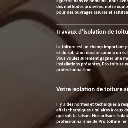
aguerrie dans ce domaine, nous avons 
des méthodes prouvées, notre équipe 
pour des ouvrages assurés et satisfai
Travaux d’isolation de toitur
La toiture est un champ important pou
et du sol. Une réussite comme un éche
Vous voulez surement gagner une meil
installations présentes, Pro toiture 
professionnalisme.
Votre isolation de toiture s
Il y a des normes et techniques à res
effets thermiques similaires à ceux 
que soit la saison. Nos artisans isol
professionnalisme de Pro toiture ne 