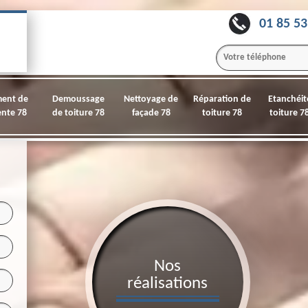
01 85 53
ment de
Demoussage
Nettoyage de
Réparation de
Etanchéit
nte 78
de toiture 78
façade 78
toiture 78
toiture 7
Nos
réalisations