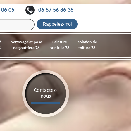
 06 05
06 67 56 86 36
é
Nettoyage et pose
Peinture
Isolation de
8
de gouttière 78
sur tuile 78
toiture 78
Contactez-
nous