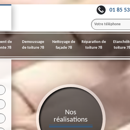
01 85 53
ment de
Demoussage
Nettoyage de
Réparation de
Etanchéit
nte 78
de toiture 78
façade 78
toiture 78
toiture 7
Nos
réalisations