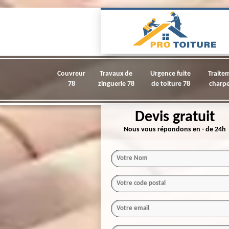
Couvreur
Travaux de
Urgence fuite
Traite
78
zinguerie 78
de toiture 78
charpe
Devis gratuit
Nous vous répondons en - de 24h