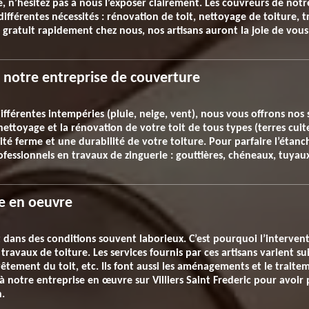
e, n’hésitez pas à nous l’exposer clairement. Les couvreurs de not
différentes nécessités : rénovation de toit, nettoyage de toiture, t
t gratuit rapidement chez nous, nos artisans auront la joie de vou
c notre entreprise de couverture
fférentes intempéries (pluie, neige, vent), nous vous offrons nos 
 nettoyage et la rénovation de votre toit de tous types (terres cui
té ferme et une durabilité de votre toiture. Pour parfaire l’étanch
essionnels en travaux de zinguerie : gouttières, chéneaux, tuyau
re en oeuvre
fait dans des conditions souvent laborieux. C’est pourquoi l’interv
ravaux de toiture. Les services fournis par ces artisans varient sui
evêtement du toit, etc. Ils font aussi les aménagements et le traite
à notre entreprise en œuvre sur Villiers Saint Frederic pour avoir 
n.