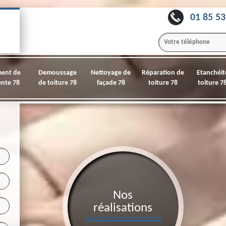
01 85 53
ment de
Demoussage
Nettoyage de
Réparation de
Etanchéit
nte 78
de toiture 78
façade 78
toiture 78
toiture 7
Nos
réalisations