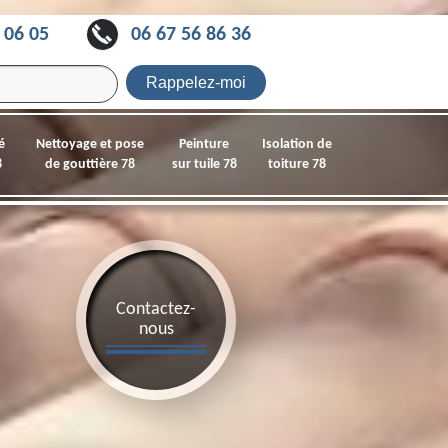
 06 05
06 67 56 86 36
é
Nettoyage et pose
Peinture
Isolation de
8
de gouttière 78
sur tuile 78
toiture 78
Contactez-
nous