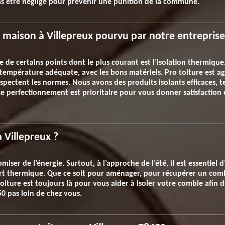
t pas être négligé pour prévenir une punition de la commune.
e maison à Villepreux pourvu par notre entreprise
 de certains points dont le plus courant est l’isolation thermiqu
mpérature adéquate, avec les bons matériels. Pro toiture est agu
pectent les normes. Nous avons des produits isolants efficaces, t
e perfectionnement est prioritaire pour vous donner satisfaction 
 Villepreux ?
iser de l’énergie. Surtout, à l’approche de l’été, il est essentiel
fort thermique. Que ce soit pour aménager, pour récupérer un com
 toiture est toujours là pour vous aider à isoler votre comble afin
50 pas loin de chez vous.