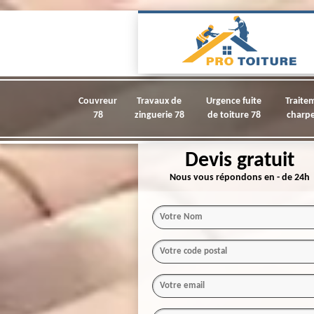
Couvreur
Travaux de
Urgence fuite
Traite
78
zinguerie 78
de toiture 78
charpe
Devis gratuit
Nous vous répondons en - de 24h