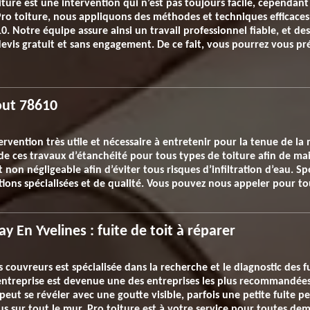
oiture est une intervention qui n’est pas toujours facile, cependa
ro toiture, nous appliquons des méthodes et techniques efficace
0. Notre équipe assure ainsi un travail professionnel fiable, et des
evis gratuit et sans engagement. De ce fait, vous pourrez vous pr
out 78610
tervention très utile et nécessaire à entretenir pour la tenue de l
 ces travaux d’étanchéité pour tous types de toiture afin de main
 non négligeable afin d’éviter tous risques d’infiltration d’eau. Sp
tions spécialisées et de qualité. Vous pouvez nous appeler pour 
ay En Yvelines : fuite de toit à réparer
couvreurs est spécialisée dans la recherche et le diagnostic des fu
entreprise est devenue une des entreprises les plus recommandées
 peut se révéler avec une goutte visible, parfois une petite fuite 
 sur tout le mur. Pro toiture est à votre service pour toutes de