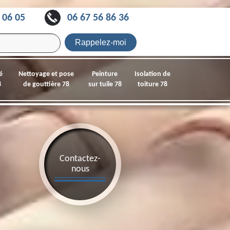
 06 05
06 67 56 86 36
é
Nettoyage et pose
Peinture
Isolation de
8
de gouttière 78
sur tuile 78
toiture 78
Contactez-
nous