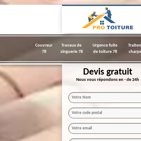
Couvreur
Travaux de
Urgence fuite
Traite
78
zinguerie 78
de toiture 78
charpe
Devis gratuit
Nous vous répondons en - de 24h