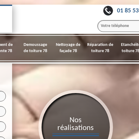
01 85 53
ment de
Demoussage
Nettoyage de
Réparation de
Etanchéit
nte 78
de toiture 78
façade 78
toiture 78
toiture 7
Nos
réalisations