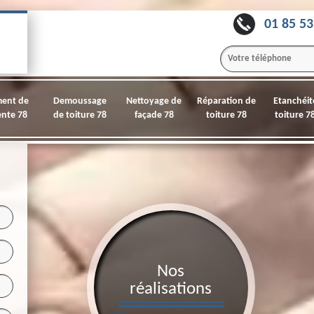
01 85 53
ment de
Demoussage
Nettoyage de
Réparation de
Etanchéit
nte 78
de toiture 78
façade 78
toiture 78
toiture 7
Nos
réalisations