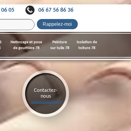
 06 05
06 67 56 86 36
é
Nettoyage et pose
Peinture
Isolation de
8
de gouttière 78
sur tuile 78
toiture 78
Contactez-
nous