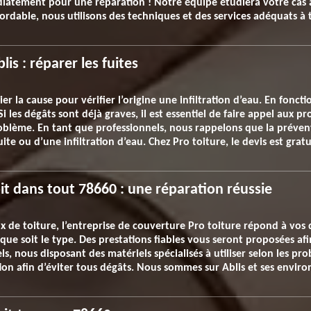
diatement pour une réparation ! Notre équipe étudiera votre cas af
ordable, nous utilisons des techniques et des services adéquats à 
is : réparer les fuites
r la cause pour vérifier l’origine une infiltration d’eau. En fonct
Si les dégâts sont déjà graves, il est essentiel de faire appel aux 
roblème. En tant que professionnels, nous rappelons que la prévent
uite ou d’une infiltration d’eau. Chez Pro toiture, le devis est gra
oit dans tout 78660 : une réparation réussie
x de toiture, l’entreprise de couverture Pro toiture répond à vos
l que soit le type. Des prestations fiables vous seront proposées afi
s, nous disposant des matériels spécialisés à utiliser selon les pr
on afin d’éviter tous dégâts. Nous sommes sur Ablis et ses enviro