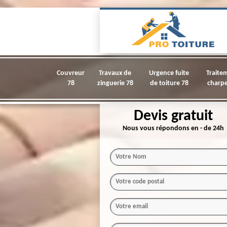
Couvreur
Travaux de
Urgence fuite
Traite
78
zinguerie 78
de toiture 78
charpe
Devis gratuit
Nous vous répondons en - de 24h