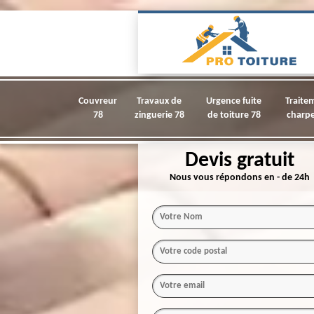
Couvreur
Travaux de
Urgence fuite
Traite
78
zinguerie 78
de toiture 78
charpe
Devis gratuit
Nous vous répondons en - de 24h