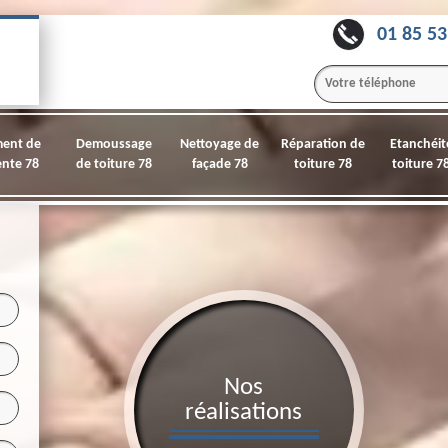
01 85 53
ment de
Demoussage
Nettoyage de
Réparation de
Etanchéit
nte 78
de toiture 78
façade 78
toiture 78
toiture 7
Nos
réalisations