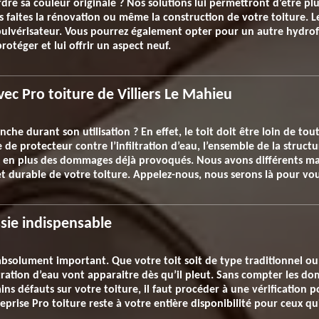
erdre sa couleur originale ? Nos solutions lui permettront d’être plus
 faites la rénovation ou même la construction de votre toiture. 
il pulvérisateur. Vous pourrez également opter pour un autre hydro
protéger et lui offrir un aspect neuf.
vec Pro toiture de Villiers Le Mahieu
nche durant son utilisation ? En effet, le toit doit être loin de to
le de protecteur contre l’infiltration d’eau, l’ensemble de la struc
n en plus des dommages déjà provoqués. Nous avons différents mat
 durable de votre toiture. Appelez-nous, nous serons là pour vou
ssie indispensable
 absolument important. Que votre toit soit de type traditionnel o
iltration d’eau vont apparaitre dès qu’il pleut. Sans compter les 
s défauts sur votre toiture, il faut procéder à une vérification po
prise Pro toiture reste à votre entière disponibilité pour ceux qui