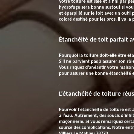
Votre toiture est sale et a fini par p
hydrofuge sera bonne surtout si vous
et éparpillé sur le toit avec un out
coloré destiné pour les pros. Il va la 
Étanchéité de toit parfait a
Pourquoi la toiture doit-elle être éta
S’il ne parvient pas à assurer son rô
Vous risquez d’anéantir votre maiso
pour assurer une bonne étanchéité et
L’étanchéité de toiture réu
Pourvoir l’étanchéité de toiture est
à l’eau. Autrement, des soucis d’inf
maçonnerie. Si vous remarquez certain
source des complications. Notre entre
Villiers Le Mahieu 78770.