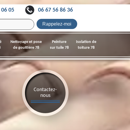
 06 05
06 67 56 86 36
é
Nettoyage et pose
Peinture
Isolation de
8
de gouttière 78
sur tuile 78
toiture 78
Contactez-
nous