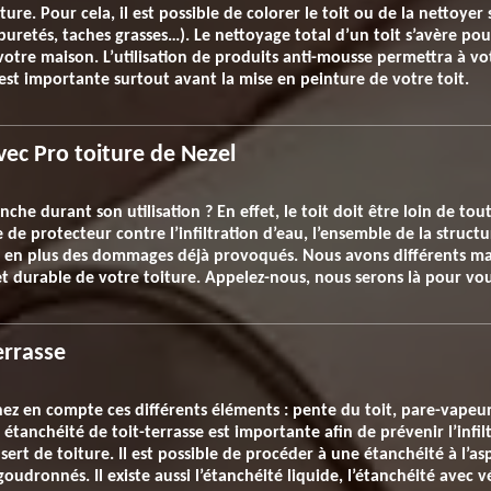
ture. Pour cela, il est possible de colorer le toit ou de la nettoyer 
uretés, taches grasses…). Le nettoyage total d’un toit s’avère pou
otre maison. L’utilisation de produits anti-mousse permettra à vot
 est importante surtout avant la mise en peinture de votre toit.
vec Pro toiture de Nezel
nche durant son utilisation ? En effet, le toit doit être loin de to
le de protecteur contre l’infiltration d’eau, l’ensemble de la struc
n en plus des dommages déjà provoqués. Nous avons différents mat
 durable de votre toiture. Appelez-nous, nous serons là pour vou
errasse
ez en compte ces différents éléments : pente du toit, pare-vapeur,
 étanchéité de toit-terrasse est importante afin de prévenir l’infil
il sert de toiture. Il est possible de procéder à une étanchéité à l’a
oudronnés. Il existe aussi l’étanchéité liquide, l’étanchéité avec v