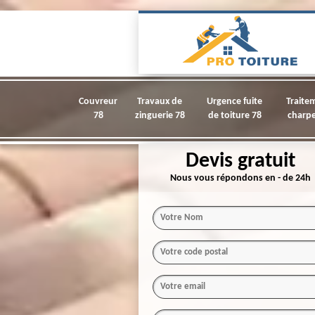
Couvreur
Travaux de
Urgence fuite
Traite
78
zinguerie 78
de toiture 78
charpe
Devis gratuit
Nous vous répondons en - de 24h