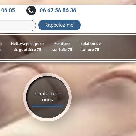
 06 05
06 67 56 86 36
é
Nettoyage et pose
Peinture
Isolation de
8
de gouttière 78
sur tuile 78
toiture 78
Contactez-
nous