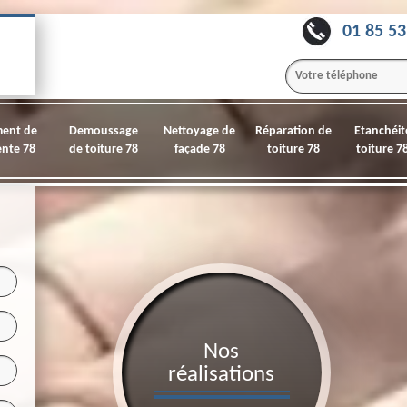
01 85 53
ment de
Demoussage
Nettoyage de
Réparation de
Etanchéit
nte 78
de toiture 78
façade 78
toiture 78
toiture 7
Nos
réalisations