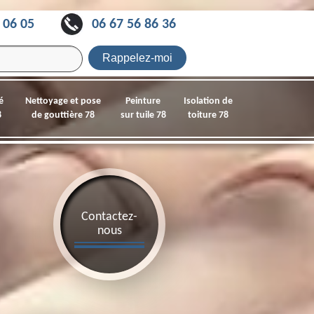
 06 05
06 67 56 86 36
é
Nettoyage et pose
Peinture
Isolation de
8
de gouttière 78
sur tuile 78
toiture 78
Contactez-
nous