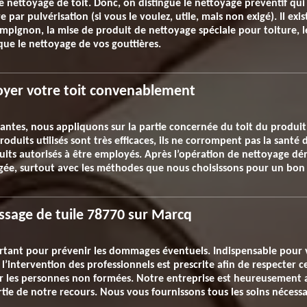
 nettoyage de toit. Donc, on distingue le nettoyage préventif qui 
par pulvérisation (si vous le voulez, utile, mais non exigé). Il exis
mpignon, la mise de produit de nettoyage spéciale pour toiture, 
 que le nettoyage de vos gouttières.
oyer votre toit convenablement
llantes, nous appliquons sur la partie concernée du toit du produ
roduits utilisés sont très efficaces, ils ne corrompent pas la santé
duits autorisés à être employés. Après l’opération de nettoyage dé
ongée, surtout avec les méthodes que nous choisissons pour un bon
ssage de tuile 78770 sur Marcq
rtant pour prévenir les dommages éventuels. Indispensable pour v
t l’intervention des professionnels est prescrite afin de respecter
 les personnes non formées. Notre entreprise est heureusement a
rtie de notre recours. Nous vous fournissons tous les soins nécessai