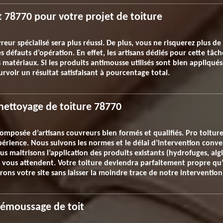
 78770 pour votre projet de toiture
r spécialisé sera plus réussi. De plus, vous ne risquerez plus de 
 défauts d’opération. En effet, les artisans dédiés pour cette tâche
nts matériaux. Si les produits antimousse utilisés sont bien appliqu
ourvoir un résultat satisfaisant à pourcentage total.
 nettoyage de toiture 78770
omposée d’artisans couvreurs bien formés et qualifiés. Pro toitu
érience. Nous suivons les normes et le délai d’intervention conve
 maitrisons l’application des produits existants (hydrofuges, algi
 vous attendent. Votre toiture deviendra parfaitement propre qu
rons votre site sans laisser la moindre trace de notre intervention
démoussage de toit