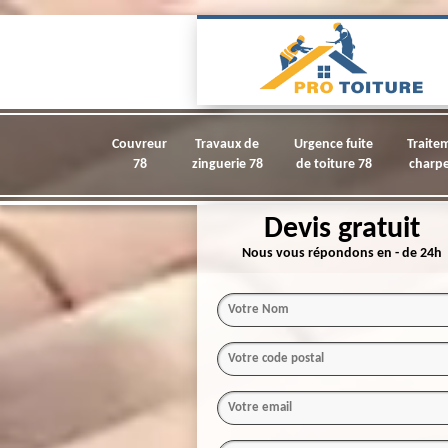
Couvreur
Travaux de
Urgence fuite
Traite
78
zinguerie 78
de toiture 78
charpe
Devis gratuit
Nous vous répondons en - de 24h