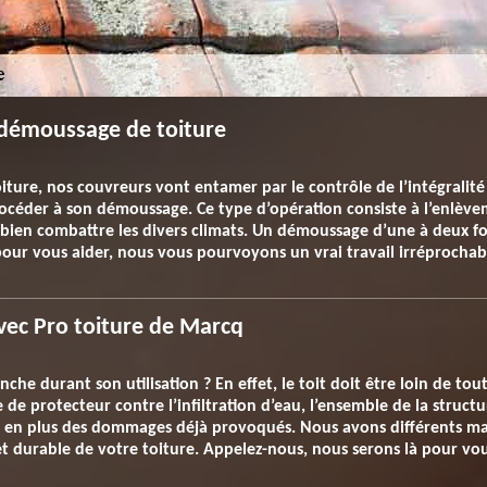
démoussage de toiture
iture, nos couvreurs vont entamer par le contrôle de l’intégralité d
océder à son démoussage. Ce type d’opération consiste à l’enlève
ut bien combattre les divers climats. Un démoussage d’une à deux 
 pour vous aider, nous vous pourvoyons un vrai travail irréprochab
avec Pro toiture de Marcq
nche durant son utilisation ? En effet, le toit doit être loin de to
le de protecteur contre l’infiltration d’eau, l’ensemble de la struc
n en plus des dommages déjà provoqués. Nous avons différents mat
 durable de votre toiture. Appelez-nous, nous serons là pour vou