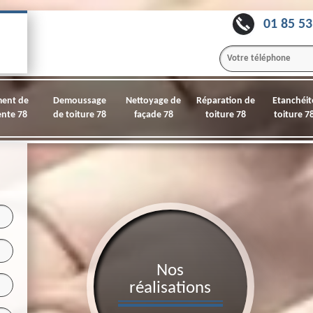
01 85 53
ment de
Demoussage
Nettoyage de
Réparation de
Etanchéit
nte 78
de toiture 78
façade 78
toiture 78
toiture 7
Nos
réalisations