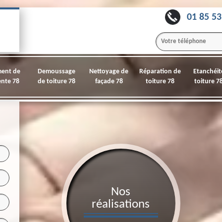
01 85 53
ment de
Demoussage
Nettoyage de
Réparation de
Etanchéit
nte 78
de toiture 78
façade 78
toiture 78
toiture 7
Nos
réalisations