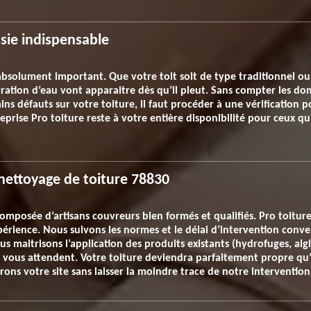
ssie indispensable
 absolument important. Que votre toit soit de type traditionnel o
iltration d’eau vont apparaitre dès qu’il pleut. Sans compter les 
s défauts sur votre toiture, il faut procéder à une vérification po
prise Pro toiture reste à votre entière disponibilité pour ceux qui
 nettoyage de toiture 78830
omposée d’artisans couvreurs bien formés et qualifiés. Pro toitu
érience. Nous suivons les normes et le délai d’intervention conve
 maitrisons l’application des produits existants (hydrofuges, algi
 vous attendent. Votre toiture deviendra parfaitement propre qu
rons votre site sans laisser la moindre trace de notre intervention