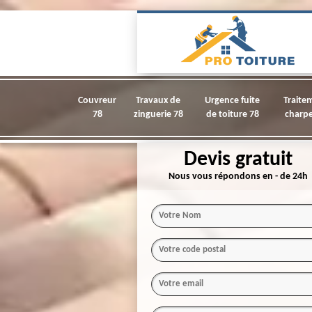
Couvreur
Travaux de
Urgence fuite
Traite
78
zinguerie 78
de toiture 78
charpe
Devis gratuit
Nous vous répondons en - de 24h