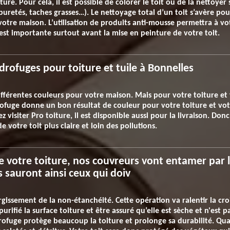
ture. Pour cela, il est possible de colorer le toit ou de la nettoyer 
uretés, taches grasses…). Le nettoyage total d’un toit s’avère pou
otre maison. L’utilisation de produits anti-mousse permettra à vot
 est importante surtout avant la mise en peinture de votre toit.
drofuges pour toiture et tuile à Bonnelles
différentes couleurs pour votre maison. Mais pour votre toiture et 
rofuge donne un bon résultat de couleur pour votre toiture et votr
visiter Pro toiture, il est disponible aussi pour la livraison. Donc,
 votre toit plus claire et loin des pollutions.
e votre toiture, nos couvreurs vont entamer par 
Ils sauront ainsi ceux qui doiv
rgissement de la non-étanchéité. Cette opération va ralentir la cro
 purifié la surface toiture et être assuré qu’elle est sèche et n'est 
rofuge protège beaucoup la toiture et prolonge sa durabilité. Quan