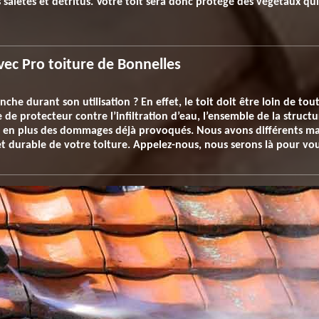
les saletés et détritus. Votre toit sera donc protégé des végétaux qui
avec Pro toiture de Bonnelles
nche durant son utilisation ? En effet, le toit doit être loin de to
le de protecteur contre l’infiltration d’eau, l’ensemble de la struc
n en plus des dommages déjà provoqués. Nous avons différents mat
 durable de votre toiture. Appelez-nous, nous serons là pour vou