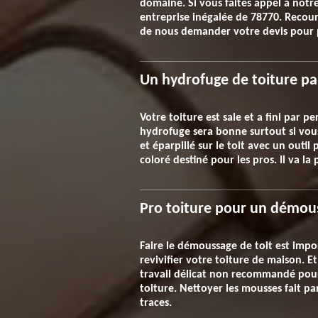
domaine. Si vous faites appel à notr
entreprise inégalée de 78770. Recour
de nous demander votre devis pour p
Un hydrofuge de toiture pa
Votre toiture est sale et a fini par p
hydrofuge sera bonne surtout si vous
et éparpillé sur le toit avec un out
coloré destiné pour les pros. Il va la 
Pro toiture pour un démous
Faire le démoussage de toit est impo
revivifier votre toiture de maison. E
travail délicat non recommandé pour
toiture. Nettoyer les mousses fait pa
traces.