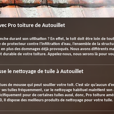
vec Pro toiture de Autouillet
nche durant son utilisation ? En effet, le toit doit être loin de to
le de protecteur contre l’infiltration d’eau, l’ensemble de la struc
n en plus des dommages déjà provoqués. Nous avons différents mat
 durable de votre toiture. Appelez-nous, nous serons là pour vou
e le nettoyage de tuile à Autouillet
êtues de mousse qui peut souiller votre toit. C’est sûr qu’aucun d’e
r ses tuiles fréquemment, car le nettoyage habituel maintient so
pécifiquement pour de certaines tuiles aussi, donc, Pro toiture 
70, il dispose des meilleurs produits de nettoyage pour votre tuile.