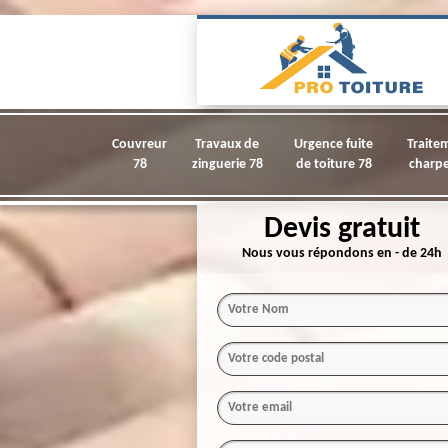
Couvreur
Travaux de
Urgence fuite
Traite
78
zinguerie 78
de toiture 78
charpe
Devis gratuit
Nous vous répondons en - de 24h