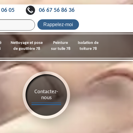
 06 05
06 67 56 86 36
é
Nettoyage et pose
Peinture
Isolation de
8
de gouttière 78
sur tuile 78
toiture 78
Contactez-
nous