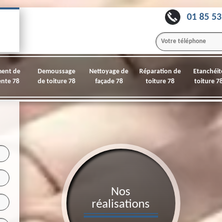
01 85 53
ment de
Demoussage
Nettoyage de
Réparation de
Etanchéit
nte 78
de toiture 78
façade 78
toiture 78
toiture 7
Nos
réalisations