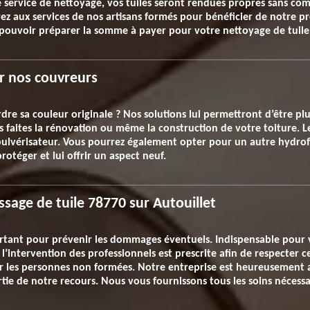
e service de nettoyage, vos tuiles seront rendues propres sans com
ez aux services de nos artisans formés pour bénéficier de notre pr
ouvoir préparer la somme à payer pour votre nettoyage de tuile
r nos couvreurs
erdre sa couleur originale ? Nos solutions lui permettront d’être plus
 faites la rénovation ou même la construction de votre toiture. 
il pulvérisateur. Vous pourrez également opter pour un autre hydro
protéger et lui offrir un aspect neuf.
sage de tuile 78770 sur Autouillet
rtant pour prévenir les dommages éventuels. Indispensable pour v
t l’intervention des professionnels est prescrite afin de respecter
 les personnes non formées. Notre entreprise est heureusement a
rtie de notre recours. Nous vous fournissons tous les soins nécessai