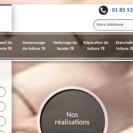
01 85 53
ment de
Demoussage
Nettoyage de
Réparation de
Etanchéit
nte 78
de toiture 78
façade 78
toiture 78
toiture 7
Nos
réalisations