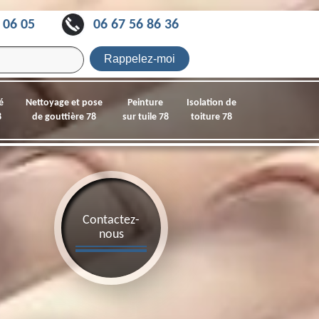
 06 05
06 67 56 86 36
é
Nettoyage et pose
Peinture
Isolation de
8
de gouttière 78
sur tuile 78
toiture 78
Contactez-
nous