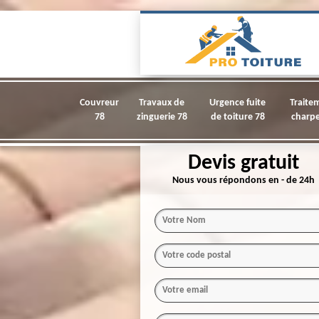
Couvreur
Travaux de
Urgence fuite
Traite
78
zinguerie 78
de toiture 78
charpe
Devis gratuit
Nous vous répondons en - de 24h