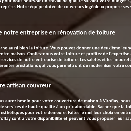
pour vous pourvoir un travail de qualité suivant votre budget. Q
reprise. Notre équipe dotée de couvreurs ingénieux propose ses ser
de notre entreprise en rénovation de toiture
rne aussi bien la toiture. Vous pouvez donner une deuxième jeunes
otre maison. Confiez-nous votre toiture et profitez de l'expertise 
 services de notre entreprise de toiture. Les saletés et les impu
férentes prestations qui vous permettront de moderniser votre co
re artisan couvreur
ous aurez besoin pour votre couverture de maison à Viroflay, nou
de services de haute qualité à un prix abordable. Sachez que la toi
 esthétiques pour votre demeure. Faites le meilleur choix en entrep
roflay sont à votre disponibilité et peuvent vous proposer leur sa