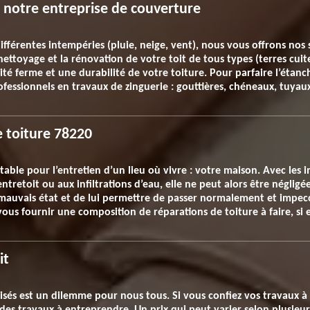
c notre entreprise de couverture
fférentes intempéries (pluie, neige, vent), nous vous offrons nos 
 nettoyage et la rénovation de votre toit de tous types (terres cui
té ferme et une durabilité de votre toiture. Pour parfaire l’étanch
essionnels en travaux de zinguerie : gouttières, chéneaux, tuyau
e toiture 78220
itable pour l’entretien d’un lieu où vivre : votre maison. Avec les 
entretoit ou aux infiltrations d’eau, elle ne peut alors être négligé
 mauvais état et de lui permettre de passer normalement et impec
vous fournir une composition de réparations de toiture à faire, si 
it
alisés est un dilemme pour nous tous. Si vous confiez vos travaux à