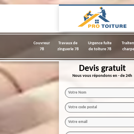
Couvreur
Travaux de
Urgence fuite
Traite
78
zinguerie 78
de toiture 78
charpe
Devis gratuit
Nous vous répondons en - de 24h