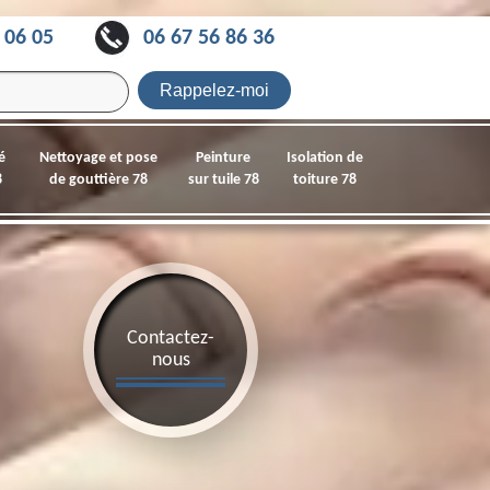
 06 05
06 67 56 86 36
é
Nettoyage et pose
Peinture
Isolation de
8
de gouttière 78
sur tuile 78
toiture 78
Contactez-
nous