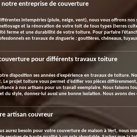
c notre entreprise de couverture
fférentes intempéries (pluie, neige, vent), nous vous offrons nos 
 nettoyage et la rénovation de votre toit de tous types (terres cui
té ferme et une durabilité de votre toiture. Pour parfaire l’étanch
essionnels en travaux de zinguerie : gouttières, chéneaux, tuyau
couverture pour différents travaux toiture
otre disposition ses années d’expérience en travaux de toiture. N
rt. Le projet toiture vous permet d’édifier vos pièces différemmen
nfiance à nos artisans pour un travail exemplaire. Nous faisons to
et du style, donnez-lui aussi une bonne isolation. Nous avons des 
re artisan couvreur
ous aurez besoin pour votre couverture de maison à Vert, nous so