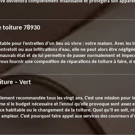
euve deviendra complètement insalissable et protégera son apparen
e toiture 78930
itable pour l’entretien d’un lieu où vivre : votre maison. Avec les 
entretoit ou aux infiltrations d’eau, elle ne peut alors être négligé
 mauvais état et de lui permettre de passer normalement et impec
vous fournir une composition de réparations de toiture à faire, si 
iture – Vert
llement recommandée tous les vingt ans. C’est une mission pour l
ême si le budget nécessaire et l’ennui qu’elle provoque sont assez e
ce habitable ou le changement de la toiture. Quoi qu’il en soit, r
mpleur. C’est pourquoi faire appel aux services des couvreurs d’