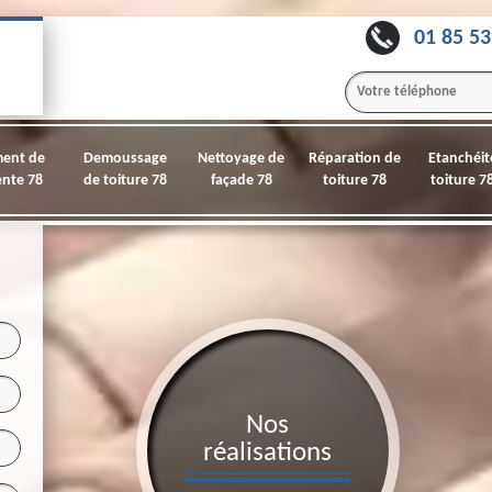
01 85 53
ment de
Demoussage
Nettoyage de
Réparation de
Etanchéit
nte 78
de toiture 78
façade 78
toiture 78
toiture 7
Nos
réalisations