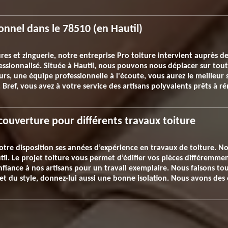
onnel dans le 78510 (en Hautil)
es et zinguerie, notre entreprise Pro toiture intervient auprès des
essionnalisé. Située à Hautil, nous pouvons nous déplacer sur toute
urs, une équipe professionnelle à l'écoute, vous aurez le meilleur 
 Bref, vous avez à votre service des artisans polyvalents prêts à 
couverture pour différents travaux toiture
otre disposition ses années d’expérience en travaux de toiture. N
util. Le projet toiture vous permet d’édifier vos pièces différemm
nfiance à nos artisans pour un travail exemplaire. Nous faisons to
et du style, donnez-lui aussi une bonne isolation. Nous avons des 