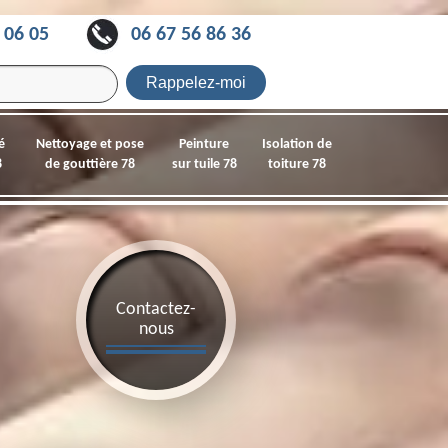
 06 05
06 67 56 86 36
é
Nettoyage et pose
Peinture
Isolation de
8
de gouttière 78
sur tuile 78
toiture 78
Contactez-
nous