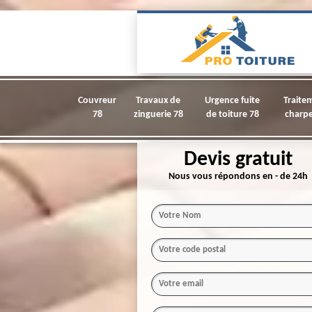
Couvreur
Travaux de
Urgence fuite
Traite
78
zinguerie 78
de toiture 78
charpe
Devis gratuit
Nous vous répondons en - de 24h