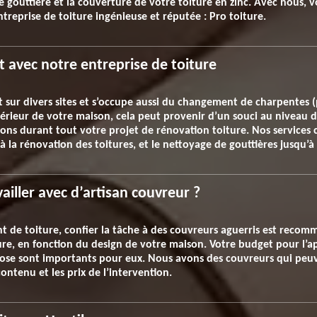
gouttière et la couverture de votre toiture en zinc. Avec nous, vo
ntreprise de toiture ingénieuse et réputée : Pro toiture.
it avec notre entreprise de toiture
t sur divers sites et s’occupe aussi du changement de charpentes (
ntérieur de votre maison, cela peut provenir d’un souci au niveau d
ns durant tout votre projet de rénovation toiture. Nos services 
 la rénovation des toitures, et le nettoyage de gouttières jusqu’à l
vailler avec d’artisan couvreur ?
t de toiture, confier la tâche à des couvreurs aguerris est recom
ture, en fonction du design de votre maison. Votre budget pour l’ap
pose sont importants pour eux. Nous avons des couvreurs qui peuv
ontenu et les prix de l’intervention.