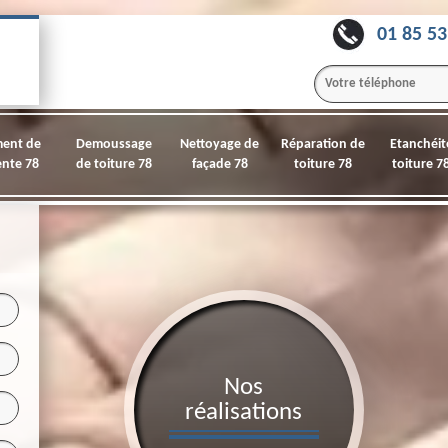
01 85 53
ment de
Demoussage
Nettoyage de
Réparation de
Etanchéit
nte 78
de toiture 78
façade 78
toiture 78
toiture 7
Nos
réalisations