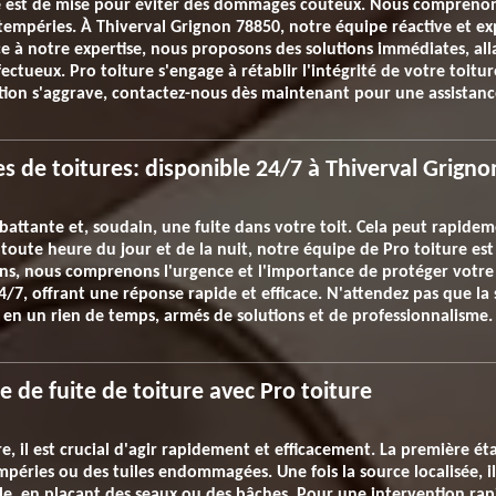
ce est de mise pour éviter des dommages coûteux. Nous comprenons
intempéries. À Thiverval Grignon 78850, notre équipe réactive et 
âce à notre expertise, nous proposons des solutions immédiates, al
ectueux. Pro toiture s'engage à rétablir l'intégrité de votre toitu
uation s'aggrave, contactez-nous dès maintenant pour une assistan
es de toitures: disponible 24/7 à Thiverval Grigno
 battante et, soudain, une fuite dans votre toit. Cela peut rapide
oute heure du jour et de la nuit, notre équipe de Pro toiture est
ons, nous comprenons l'urgence et l'importance de protéger votre
24/7, offrant une réponse rapide et efficace. N'attendez pas que la
 en un rien de temps, armés de solutions et de professionnalisme.
de fuite de toiture avec Pro toiture
, il est crucial d'agir rapidement et efficacement. La première étap
mpéries ou des tuiles endommagées. Une fois la source localisée, il
le, en plaçant des seaux ou des bâches. Pour une intervention rapi