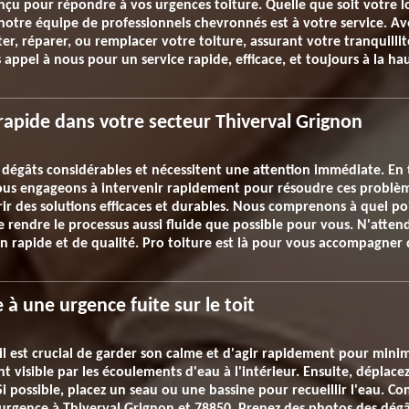
u pour répondre à vos urgences toiture. Quelle que soit votre lo
notre équipe de professionnels chevronnés est à votre service. Av
 réparer, ou remplacer votre toiture, assurant votre tranquillité 
s appel à nous pour un service rapide, efficace, et toujours à la ha
n rapide dans votre secteur Thiverval Grignon
s dégâts considérables et nécessitent une attention immédiate. En t
ous engageons à intervenir rapidement pour résoudre ces problèm
ir des solutions efficaces et durables. Nous comprenons à quel po
e rendre le processus aussi fluide que possible pour vous. N'atten
n rapide et de qualité. Pro toiture est là pour vous accompagner
à une urgence fuite sur le toit
, il est crucial de garder son calme et d'agir rapidement pour mini
ent visible par les écoulements d'eau à l'intérieur. Ensuite, déplace
 possible, placez un seau ou une bassine pour recueillir l'eau. C