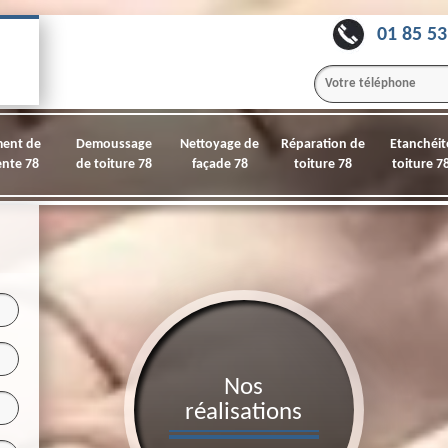
01 85 53
ment de
Demoussage
Nettoyage de
Réparation de
Etanchéit
nte 78
de toiture 78
façade 78
toiture 78
toiture 7
Nos
réalisations