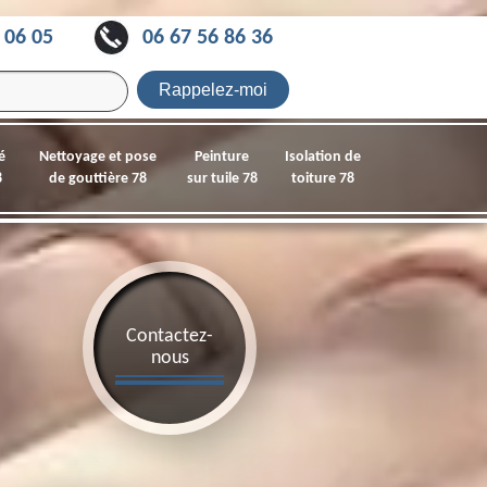
 06 05
06 67 56 86 36
é
Nettoyage et pose
Peinture
Isolation de
8
de gouttière 78
sur tuile 78
toiture 78
Contactez-
nous