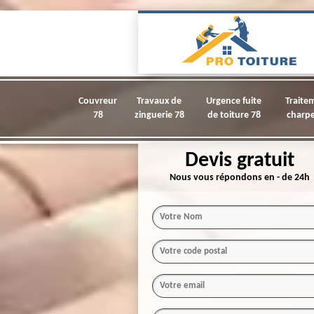
Couvreur
Travaux de
Urgence fuite
Traite
78
zinguerie 78
de toiture 78
charpe
Devis gratuit
Nous vous répondons en - de 24h