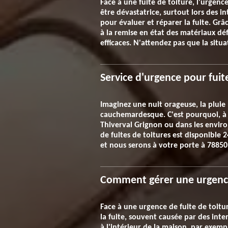
Face à une fuite de toiture, l'urgen
être dévastatrice, surtout lors des 
pour évaluer et réparer la fuite. Gr
à la remise en état des matériaux déf
efficaces. N'attendez pas que la sit
Service d'urgence pour fuit
Imaginez une nuit orageuse, la pluie
cauchemardesque. C'est pourquoi, à t
Thiverval Grignon ou dans les envir
de fuites de toitures est disponible 
et nous serons à votre porte à 78850
Comment gérer une urgence 
Face à une urgence de fuite de toiture
la fuite, souvent causée par des inte
à l'intérieur de la maison, par exemp