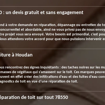
0 : un devis gratuit et sans engagement
ond à votre demande en réparation, dépannage ou entretien de tou
 concurrentiel et abordable, ainsi ne vous privez pas de nous env
otre projet vous sera envoyé. Votre besoin est primordial, c’est p
 Nous attendons votre accord pour que nous puissions intervenir e
oiture à Houdan
ous rencontrez des signes inquiétants : des taches noires sur les m
es masses de végétaux qui s’amassent sur le toit. Ces marques peuve
ent en effet créer des infiltrations d’eau et des fuites d’eau cons
agnostics de toit en vue d’une réparation de toit.
réparation de toit sur tout 78550