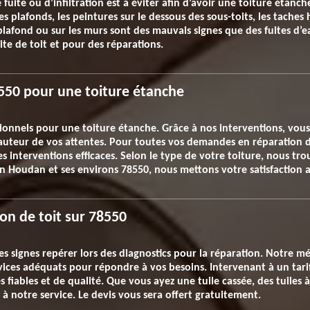
e fuite ou d’infiltration est à éviter afin d’avoir une toiture étan
 plafonds, les peintures sur le dessous des sous-toits, les taches 
plafond ou sur les murs sont des mauvais signes que des fuites d’eau
te de toit et pour des réparations.
8550 pour une toiture étanche
ionnels pour une toiture étanche. Grâce à nos interventions, vous 
hauteur de vos attentes. Pour toutes vos demandes en réparation 
des interventions efficaces. Selon le type de votre toiture, nous t
. En Houdan et ses environs 78550, nous mettons votre satisfaction
ion de toit sur 78550
s signes repérer lors des diagnostics pour la réparation. Notre mét
ervices adéquats pour répondre à vos besoins. Intervenant à un ta
 fiables et de qualité. Que vous ayez une tuile cassée, des tuiles à
l à notre service. Le devis vous sera offert gratuitement.