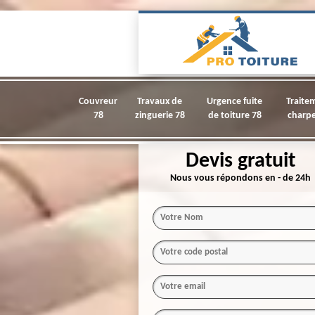
Couvreur
Travaux de
Urgence fuite
Traite
78
zinguerie 78
de toiture 78
charpe
Devis gratuit
Nous vous répondons en - de 24h