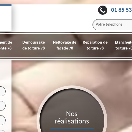
01 85 53
ment de
Demoussage
Nettoyage de
Réparation de
Etanchéit
nte 78
de toiture 78
façade 78
toiture 78
toiture 7
Nos
réalisations