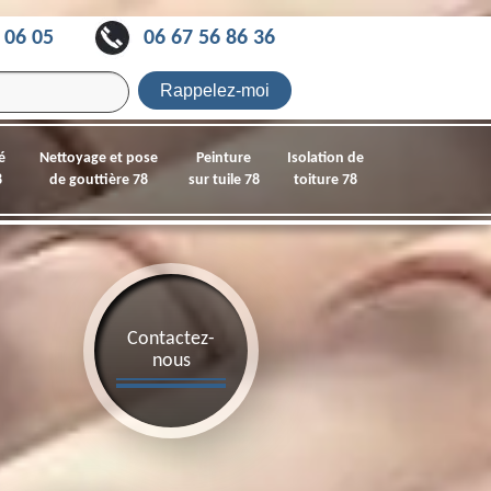
 06 05
06 67 56 86 36
é
Nettoyage et pose
Peinture
Isolation de
8
de gouttière 78
sur tuile 78
toiture 78
Contactez-
nous