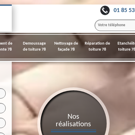
01 85 53
ment de
Demoussage
Nettoyage de
Réparation de
Etanchéit
nte 78
de toiture 78
façade 78
toiture 78
toiture 7
Nos
réalisations