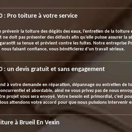
 : Pro toiture à votre service
e prévenir la toiture des dégâts des eaux, l’entretien de la toiture 
t ne doit pas présenter des défauts afin qu’elle puisse assurer la s
 garantit sa tenue et prévient contre les fuites. Notre entreprise P
 nous faisant confiance, vous bénéficierez d’un travail sérieux.
0 : un devis gratuit et sans engagement
ond à votre demande en réparation, dépannage ou entretien de tou
 concurrentiel et abordable, ainsi ne vous privez pas de nous env
otre projet vous sera envoyé. Votre besoin est primordial, c’est p
 Nous attendons votre accord pour que nous puissions intervenir e
iture à Brueil En Vexin