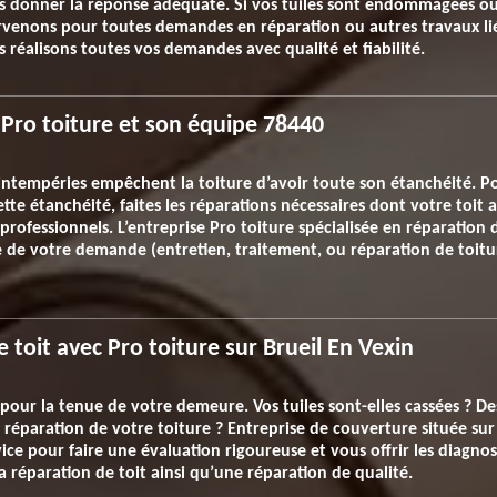
 donner la réponse adéquate. Si vos tuiles sont endommagées ou s
ervenons pour toutes demandes en réparation ou autres travaux liés
us réalisons toutes vos demandes avec qualité et fiabilité.
Pro toiture et son équipe 78440
ntempéries empêchent la toiture d’avoir toute son étanchéité. Pou
te étanchéité, faites les réparations nécessaires dont votre toit a 
 professionnels. L’entreprise Pro toiture spécialisée en réparation
 de votre demande (entretien, traitement, ou réparation de toitur
e toit avec Pro toiture sur Brueil En Vexin
our la tenue de votre demeure. Vos tuiles sont-elles cassées ? Des
a réparation de votre toiture ? Entreprise de couverture située su
e pour faire une évaluation rigoureuse et vous offrir les diagnost
a réparation de toit ainsi qu’une réparation de qualité.