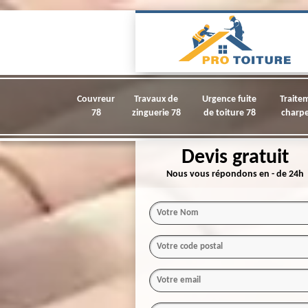
Couvreur
Travaux de
Urgence fuite
Traite
78
zinguerie 78
de toiture 78
charpe
Devis gratuit
Nous vous répondons en - de 24h