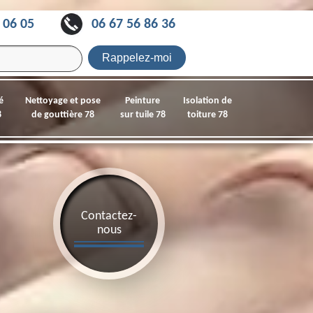
 06 05
06 67 56 86 36
é
Nettoyage et pose
Peinture
Isolation de
8
de gouttière 78
sur tuile 78
toiture 78
Contactez-
nous