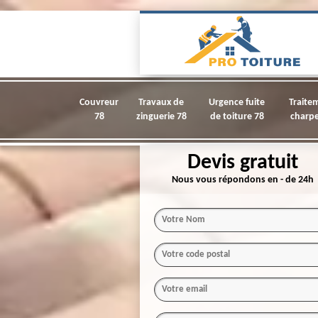
Couvreur
Travaux de
Urgence fuite
Traite
78
zinguerie 78
de toiture 78
charpe
Devis gratuit
Nous vous répondons en - de 24h