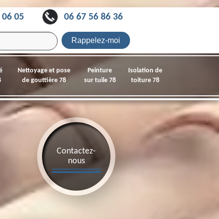
 06 05
06 67 56 86 36
é
Nettoyage et pose
Peinture
Isolation de
8
de gouttière 78
sur tuile 78
toiture 78
Contactez-
nous