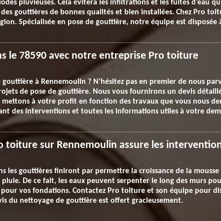
des pluvieuses. Cela évitera les infiltrations et les fuites d’eau
ir des gouttières de bonnes qualités et bien installées. Chez Pro toi
égion. Spécialisée en pose de gouttière, notre équipe est disposé
s le 78590 avec notre entreprise Pro toiture
le gouttière à Rennemoulin ? N’hésitez pas en premier de nous pa
rojets de pose de gouttière. Nous vous fournirons un devis détaillé
s mettons à votre profit en fonction des travaux que vous nous d
ant des interventions et toutes les informations utiles à votre de
o toiture sur Rennemoulin assure les interventio
ns les gouttières finiront par permettre la croissance de la mousse 
pluie. De ce fait, les eaux peuvent serpenter le long des murs pou
our vos fondations. Contactez Pro toiture et son équipe pour dis
vis du nettoyage de gouttière est offert gracieusement.