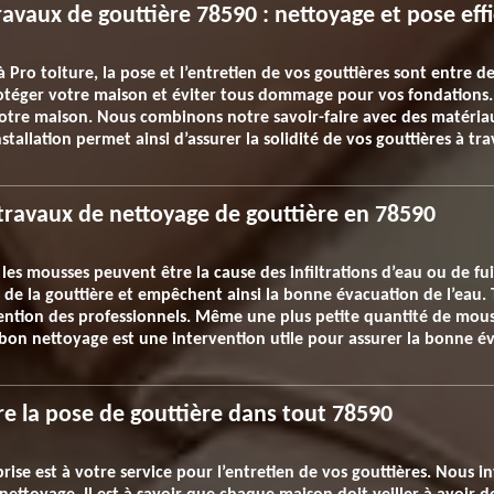
ravaux de gouttière 78590 : nettoyage et pose eff
à Pro toiture, la pose et l’entretien de vos gouttières sont entre 
rotéger votre maison et éviter tous dommage pour vos fondations.
otre maison. Nous combinons notre savoir-faire avec des matéria
nstallation permet ainsi d’assurer la solidité de vos gouttières à tr
 travaux de nettoyage de gouttière en 78590
les mousses peuvent être la cause des infiltrations d’eau ou de fui
 de la gouttière et empêchent ainsi la bonne évacuation de l’eau. 
vention des professionnels. Même une plus petite quantité de m
 bon nettoyage est une intervention utile pour assurer la bonne év
re la pose de gouttière dans tout 78590
ise est à votre service pour l’entretien de vos gouttières. Nous 