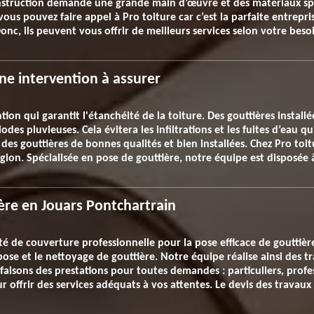
construction demande une grande main d’œuvre et des matériaux spé
us pouvez faire appel à Pro toiture car c’est la parfaite entrepris
onc, ils peuvent vous offrir de meilleurs services selon votre beso
ne intervention à assurer
tion qui garantit l'étanchéité de la toiture. Des gouttières instal
des pluvieuses. Cela évitera les infiltrations et les fuites d’eau
ir des gouttières de bonnes qualités et bien installées. Chez Pro toi
égion. Spécialisée en pose de gouttière, notre équipe est disposé
ère en Jouars Pontchartrain
té de couverture professionnelle pour la pose efficace de gouttièr
pose et le nettoyage de gouttière. Notre équipe réalise ainsi des t
 faisons des prestations pour toutes demandes : particuliers, profes
r offrir des services adéquats à vos attentes. Le devis des travaux