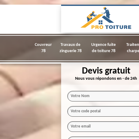
Couvreur
Travaux de
Urgence fuite
Traite
78
zinguerie 78
de toiture 78
charpe
Devis gratuit
Nous vous répondons en - de 24h