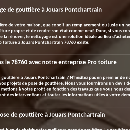
age de gouttière à Jouars Pontchartrain
ière de votre maison, que ce soit un remplacement ou juste un net
iture propre et de rendre son état comme neuf. Donc, si vous cons
la rénover, le nettoyage est une solution idéale au lieu d’acheter
o toiture à Jouars Pontchartrain 78760 existe.
s le 78760 avec notre entreprise Pro toiture
e gouttière à Jouars Pontchartrain ? N’hésitez pas en premier de
vos projets de pose de gouttière. Nous vous fournirons un devis dét
s mettons à votre profit en fonction des travaux que vous nous d
ant des interventions et toutes les informations utiles à votre de
ose de gouttière à Jouars Pontchartrain