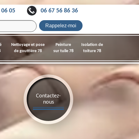
 06 05
06 67 56 86 36
é
Nettoyage et pose
Peinture
Isolation de
8
de gouttière 78
sur tuile 78
toiture 78
Contactez-
nous