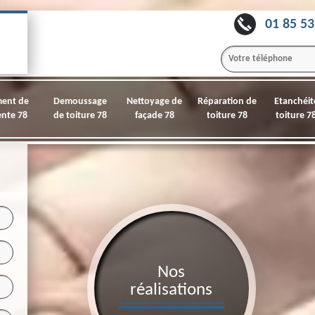
01 85 53
ment de
Demoussage
Nettoyage de
Réparation de
Etanchéit
nte 78
de toiture 78
façade 78
toiture 78
toiture 7
Nos
réalisations