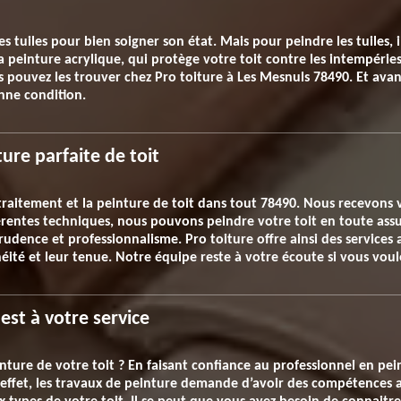
s tuiles pour bien soigner son état. Mais pour peindre les tuiles, i
 peinture acrylique, qui protège votre toit contre les intempéries,
us pouvez les trouver chez Pro toiture à Les Mesnuls 78490. Et avan
nne condition.
ure parfaite de toit
 traitement et la peinture de toit dans tout 78490. Nous recevons
férentes techniques, nous pouvons peindre votre toit en toute ass
rudence et professionnalisme. Pro toiture offre ainsi des services
héité et leur tenue. Notre équipe reste à votre écoute si vous vou
 est à votre service
inture de votre toit ? En faisant confiance au professionnel en pei
n effet, les travaux de peinture demande d’avoir des compétences a