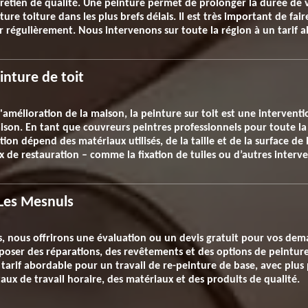
tretien de qualité. Une peinture permet de prolonger la durée de v
re toiture dans les plus brefs délais. Il est très important de fair
ir régulièrement. Nous intervenons sur toute la région à un tarif 
einture de toit
amélioration de la maison, la peinture sur toit est une interventi
aison. En tant que couvreurs peintres professionnels pour toute la
ation dépend des matériaux utilisés, de la taille et de la surface de 
x de restauration – comme la fixation de tuiles ou d’autres interve
 Les Mesnuls
, nous offrirons une évaluation ou un devis gratuit pour vos dem
oposer des réparations, des revêtements et des options de peinture
tarif abordable pour un travail de re-peinture de base, avec plus 
 taux de travail horaire, des matériaux et des produits de qualité.