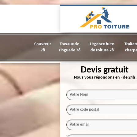
Couvreur
Travaux de
Urgence fuite
Traite
78
zinguerie 78
de toiture 78
charpe
Devis gratuit
Nous vous répondons en - de 24h