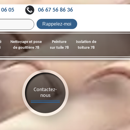
 06 05
06 67 56 86 36
é
Nettoyage et pose
Peinture
Isolation de
8
de gouttière 78
sur tuile 78
toiture 78
Contactez-
nous