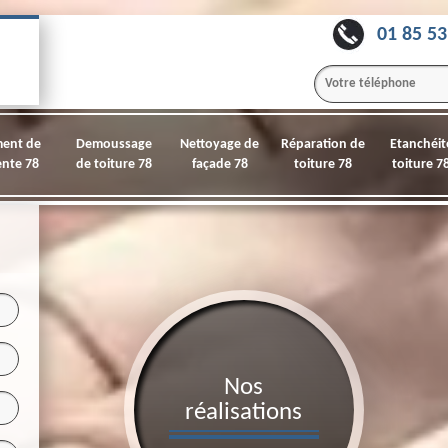
01 85 53
ment de
Demoussage
Nettoyage de
Réparation de
Etanchéit
nte 78
de toiture 78
façade 78
toiture 78
toiture 7
Nos
réalisations