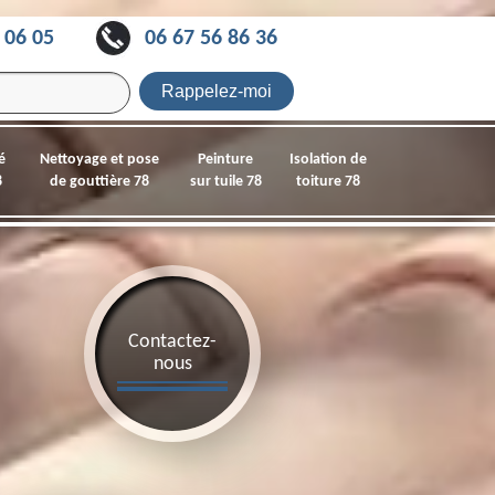
 06 05
06 67 56 86 36
é
Nettoyage et pose
Peinture
Isolation de
8
de gouttière 78
sur tuile 78
toiture 78
Contactez-
nous