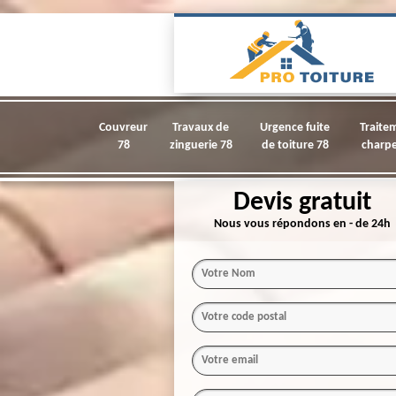
Couvreur
Travaux de
Urgence fuite
Traite
78
zinguerie 78
de toiture 78
charpe
Devis gratuit
Nous vous répondons en - de 24h