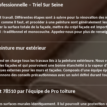
fessionnelle – Triel Sur Seine
t travail. Différentes étapes sont à suivre pour la rénovation des 
er comme il faut, et procéder à une peinture sont généralement les
er la surface totale de la façade, mettre du crépi façade est impo
épi : traditionnel et monocouche. Appelez-nous pour plus de rense
einture mur extérieur
prend en charge tous les travaux liés à la peinture extérieure. Nou
 des façades et qui pourvoient une bonne étanchéité à la vapeur d
taques externes pour les murs et façades. Composés d’une équipe 
nnons des conseils précautionneux avec un suivi défini durant tout
t 78510 par l’équipe de Pro toiture
es surfaces murales identiquement. Il lui pourvoit une protection 