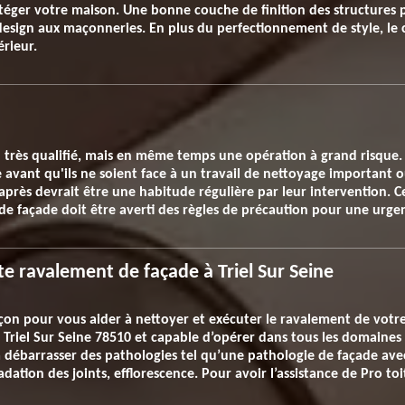
téger votre maison. Une bonne couche de finition des structures 
design aux maçonneries. En plus du perfectionnement de style, le 
rieur.
l très qualifié, mais en même temps une opération à grand risque. 
avant qu'ils ne soient face à un travail de nettoyage important o
 après devrait être une habitude régulière par leur intervention. Ce
de façade doit être averti des règles de précaution pour une urge
e ravalement de façade à Triel Sur Seine
on pour vous aider à nettoyer et exécuter le ravalement de votre 
ns Triel Sur Seine 78510 et capable d’opérer dans tous les domaine
 à débarrasser des pathologies tel qu’une pathologie de façade a
adation des joints, efflorescence. Pour avoir l’assistance de Pro to