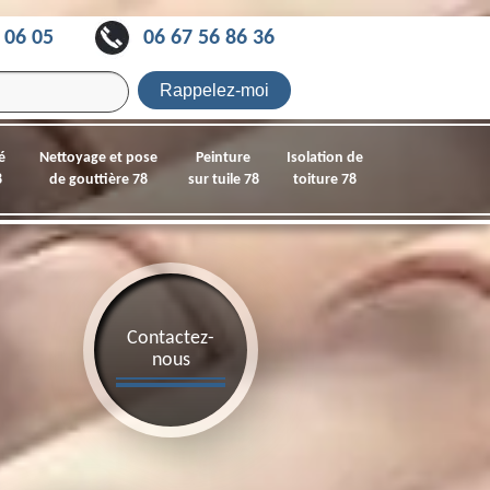
 06 05
06 67 56 86 36
é
Nettoyage et pose
Peinture
Isolation de
8
de gouttière 78
sur tuile 78
toiture 78
Contactez-
nous