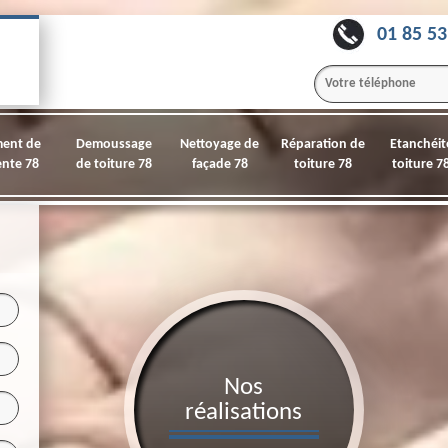
01 85 53
ment de
Demoussage
Nettoyage de
Réparation de
Etanchéit
nte 78
de toiture 78
façade 78
toiture 78
toiture 7
Nos
réalisations