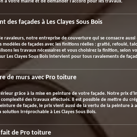
on à votre mairie et de demander l’accord pour les travaux.
nt des façades à Les Clayes Sous Bois
de ravaleurs, notre entreprise de couverture qui se consacre aussi
modèles de façades avec les finitions réelles : gratté, refoulé, tal
isons les travaux nécessaires et vous choisirez la finition, selon
 sur Les Clayes Sous Bois intervient pour tous ravalements de faça
re de murs avec Pro toiture
térieur grâce à la mise en peinture de votre façade. Notre prix d’
la complexité des travaux effectués. Il est possible de mettre du cré
inture de façade, le prix vient aussi de la vertu de la peinture à a
a solution irréprochable à Les Clayes Sous Bois.
ait de Pro toiture