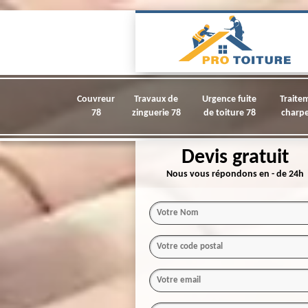
Couvreur
Travaux de
Urgence fuite
Traite
78
zinguerie 78
de toiture 78
charpe
Devis gratuit
Nous vous répondons en - de 24h