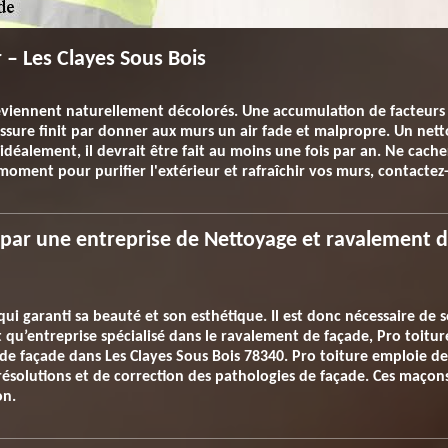
 – Les Clayes Sous Bois
eviennent naturellement décolorés. Une accumulation de facteurs e
isissure finit par donner aux murs un air fade et malpropre. Un ne
is idéalement, il devrait être fait au moins une fois par an. Ne cache
 moment pour purifier l'extérieur et rafraîchir vos murs, contactez
 par une entreprise de Nettoyage et ravalement d
qui garanti sa beauté et son esthétique. Il est donc nécessaire de 
qu’entreprise spécialisé dans le ravalement de façade, Pro toiture 
e façade dans Les Clayes Sous Bois 78340. Pro toiture emploie de
résolutions et de correction des pathologies de façade. Ces maçons
on.