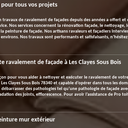
 pour tous vos projets
en travaux de ravalement de façades depuis des années a offert et 
vice. Nos services concernent la rénovation façade, le nettoyage, 
 la peinture de façade. Nos artisans ravaleurs et façadiers intervi
s environs. Nos travaux sont performants et satisfaisants, n’hésite
te ravalement de façade à Les Clayes Sous Bois
on pour vous aider à nettoyer et exécuter le ravalement de votre 
ns Les Clayes Sous Bois 78340 et capable d’opérer dans tous les d
 à débarrasser des pathologies tel qu’une pathologie de façade a
adation des joints, efflorescence. Pour avoir l’assistance de Pro to
einture mur extérieur