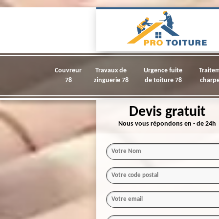
Couvreur
Travaux de
Urgence fuite
Traite
78
zinguerie 78
de toiture 78
charpe
Devis gratuit
Nous vous répondons en - de 24h