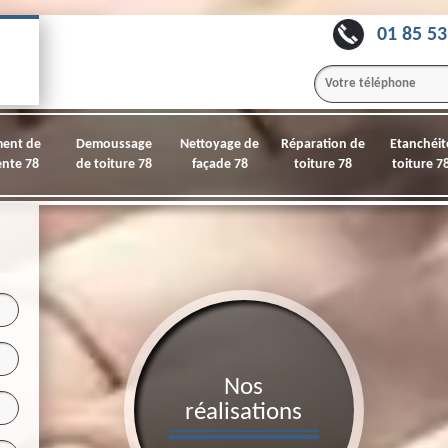
01 85 53
ment de
Demoussage
Nettoyage de
Réparation de
Etanchéit
nte 78
de toiture 78
façade 78
toiture 78
toiture 7
Nos
réalisations