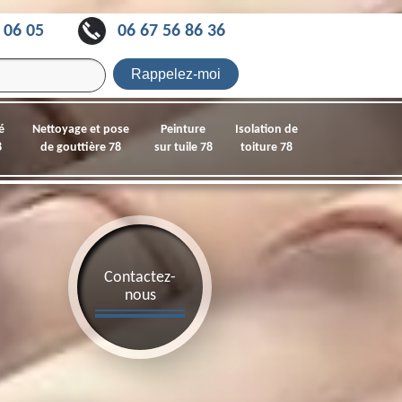
 06 05
06 67 56 86 36
é
Nettoyage et pose
Peinture
Isolation de
8
de gouttière 78
sur tuile 78
toiture 78
Contactez-
nous