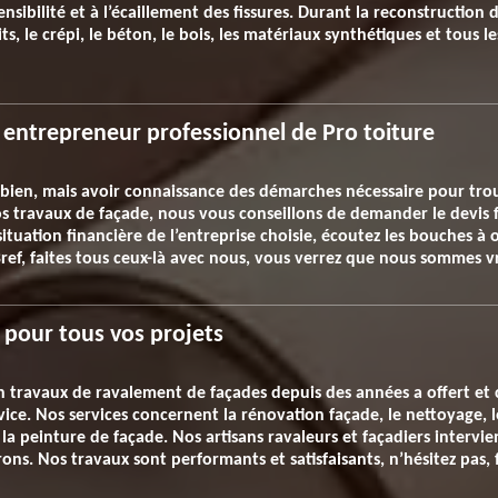
ensibilité et à l’écaillement des fissures. Durant la reconstructio
ts, le crépi, le béton, le bois, les matériaux synthétiques et tous 
entrepreneur professionnel de Pro toiture
 bien, mais avoir connaissance des démarches nécessaire pour trouv
vos travaux de façade, nous vous conseillons de demander le devis
situation financière de l’entreprise choisie, écoutez les bouches à or
Bref, faites tous ceux-là avec nous, vous verrez que nous sommes v
 pour tous vos projets
en travaux de ravalement de façades depuis des années a offert et 
vice. Nos services concernent la rénovation façade, le nettoyage, 
t la peinture de façade. Nos artisans ravaleurs et façadiers inter
rons. Nos travaux sont performants et satisfaisants, n’hésitez pas,