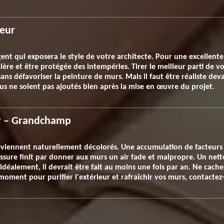
ieur
ent qui exposera le style de votre architecte. Pour une excellente 
mière et être protégée des intempéries. Tirer le meilleur parti de
sans défavoriser la peinture de murs. Mais il faut être réaliste d
vus ne soient pas ajoutés bien après la mise en œuvre du projet.
ur – Grandchamp
eviennent naturellement décolorés. Une accumulation de facteurs e
isissure finit par donner aux murs un air fade et malpropre. Un ne
is idéalement, il devrait être fait au moins une fois par an. Ne cache
 moment pour purifier l'extérieur et rafraîchir vos murs, contactez