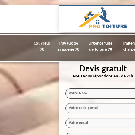
Couvreur
Travaux de
Urgence fuite
Traite
78
zinguerie 78
de toiture 78
charpe
Devis gratuit
Nous vous répondons en - de 24h