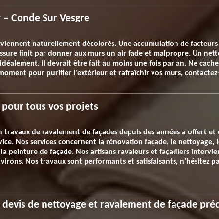
 – Conde Sur Vesgre
eviennent naturellement décolorés. Une accumulation de facteurs e
isissure finit par donner aux murs un air fade et malpropre. Un ne
is idéalement, il devrait être fait au moins une fois par an. Ne cache
 moment pour purifier l'extérieur et rafraîchir vos murs, contactez
 pour tous vos projets
en travaux de ravalement de façades depuis des années a offert et 
vice. Nos services concernent la rénovation façade, le nettoyage, 
 la peinture de façade. Nos artisans ravaleurs et façadiers interv
nvirons. Nos travaux sont performants et satisfaisants, n’hésitez p
devis de nettoyage et ravalement de façade préc