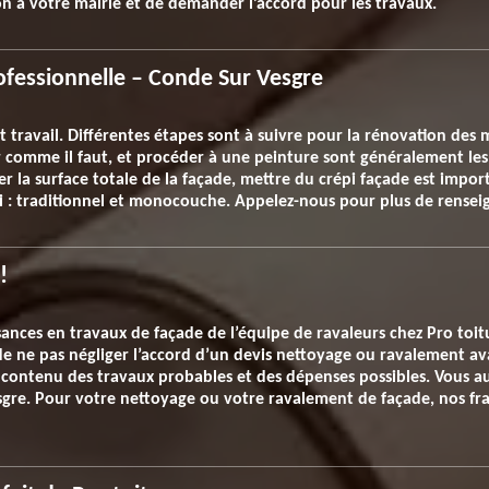
on à votre mairie et de demander l’accord pour les travaux.
ofessionnelle – Conde Sur Vesgre
t travail. Différentes étapes sont à suivre pour la rénovation des 
er comme il faut, et procéder à une peinture sont généralement les
er la surface totale de la façade, mettre du crépi façade est impo
épi : traditionnel et monocouche. Appelez-nous pour plus de rense
!
ances en travaux de façade de l’équipe de ravaleurs chez Pro toi
e ne pas négliger l’accord d’un devis nettoyage ou ravalement ava
contenu des travaux probables et des dépenses possibles. Vous au
gre. Pour votre nettoyage ou votre ravalement de façade, nos fr