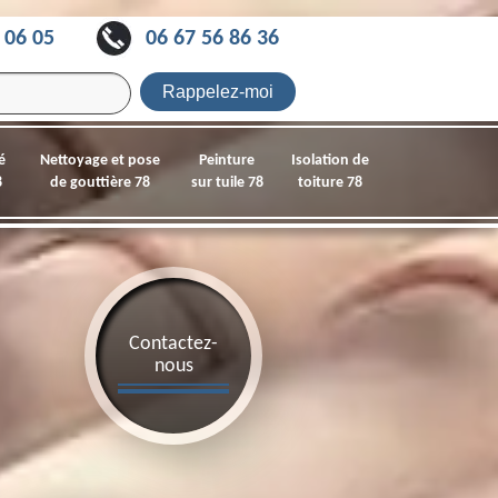
 06 05
06 67 56 86 36
é
Nettoyage et pose
Peinture
Isolation de
8
de gouttière 78
sur tuile 78
toiture 78
Contactez-
nous