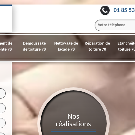
01 85 53
ment de
Demoussage
Nettoyage de
Réparation de
Etanchéit
nte 78
de toiture 78
façade 78
toiture 78
toiture 7
Nos
réalisations